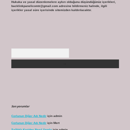
Hukuka ve yasal düzenlemelere aykırı olduğunu düşündüğünüz içerikleri,
backlinkpanelicomtr@gmail.com
adresine bildirmeniz halinde, ilgili
içerikler yasal süre içerisinde sitemizden kaldırılacaktır.
Arama
Son yorumlar
Çorlunun Diğer Adı Nedir
için
admin
Çorlunun Diğer Adı Nedir
için
Mert
Sağlıklı Karides Nasıl Yapılır
için
admin