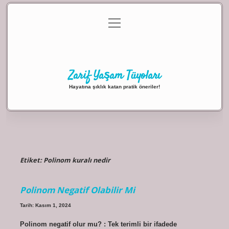
menüyü
Anasayfa
Gizlilik Politikası
Yasal Uyarı
aç
Hakkımızda
Zarif Yaşam Tüyoları
Hayatına şıklık katan pratik öneriler!
Etiket:
Polinom kuralı nedir
Polinom Negatif Olabilir Mi
Tarih: Kasım 1, 2024
Polinom negatif olur mu? : Tek terimli bir ifadede