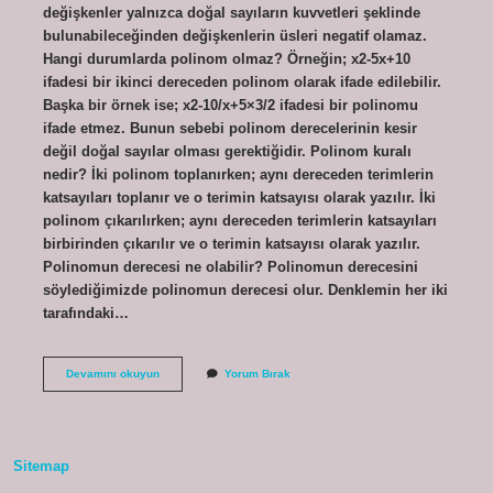
değişkenler yalnızca doğal sayıların kuvvetleri şeklinde
bulunabileceğinden değişkenlerin üsleri negatif olamaz.
Hangi durumlarda polinom olmaz? Örneğin; x2-5x+10
ifadesi bir ikinci dereceden polinom olarak ifade edilebilir.
Başka bir örnek ise; x2-10/x+5×3/2 ifadesi bir polinomu
ifade etmez. Bunun sebebi polinom derecelerinin kesir
değil doğal sayılar olması gerektiğidir. Polinom kuralı
nedir? İki polinom toplanırken; aynı dereceden terimlerin
katsayıları toplanır ve o terimin katsayısı olarak yazılır. İki
polinom çıkarılırken; aynı dereceden terimlerin katsayıları
birbirinden çıkarılır ve o terimin katsayısı olarak yazılır.
Polinomun derecesi ne olabilir? Polinomun derecesini
söylediğimizde polinomun derecesi olur. Denklemin her iki
tarafındaki…
Polinom
Devamını okuyun
Yorum Bırak
Negatif
Olabilir
Mi
Sitemap