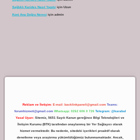
Sağlıklı Karides Nasıl Yapılır
için
Uzun
Koni Ana Doğru Neresi
için
admin
ilbet giriş
Reklam ve İletişim:
E-mail:
backlinkpaneli@gmail.com
Teams:
forumhizmeti@gmail.com
Whatsapp: 0262 606 0 726
Telegram: @karabul
Yasal Uyarı:
Sitemiz, 5651 Sayılı Kanun gereğince Bilgi Teknolojileri ve
İletişim Kurumu (BTK) tarafından onaylanmış bir Yer Sağlayıcı olarak
hizmet vermektedir. Bu nedenle, sitedeki içerikleri proaktif olarak
denetleme veya araştırma yükümlülüğümüz bulunmamaktadır. Ancak,