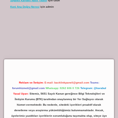
Sağlıklı Karides Nasıl Yapılır
için
Uzun
Koni Ana Doğru Neresi
için
admin
lbet giriş
Reklam ve İletişim:
E-mail:
backlinkpaneli@gmail.com
Teams:
forumhizmeti@gmail.com
Whatsapp: 0262 606 0 726
Telegram: @karabul
Yasal Uyarı:
Sitemiz, 5651 Sayılı Kanun gereğince Bilgi Teknolojileri ve
İletişim Kurumu (BTK) tarafından onaylanmış bir Yer Sağlayıcı olarak
hizmet vermektedir. Bu nedenle, sitedeki içerikleri proaktif olarak
denetleme veya araştırma yükümlülüğümüz bulunmamaktadır. Ancak,
üyelerimiz yazdıkları içeriklerin sorumluluğunu taşımakta olup, siteye üye