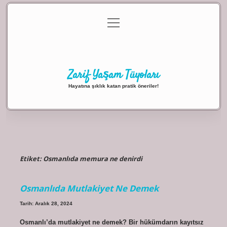
menüyü
Anasayfa
Gizlilik Politikası
Yasal Uyarı
aç
Hakkımızda
Zarif Yaşam Tüyoları
Hayatına şıklık katan pratik öneriler!
Etiket:
Osmanlıda memura ne denirdi
Osmanlıda Mutlakiyet Ne Demek
Tarih: Aralık 28, 2024
Osmanlı’da mutlakiyet ne demek? Bir hükümdarın kayıtsız