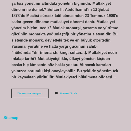
şartsız yönetimi altındaki yönetim biçimidir. Mutlakiyet
dönemi ne demek? Sultan II. Abdülhamid’in 13 Şubat
1878’de Meclisi süresiz tatil etmesinden 23 Temmuz 1908’e
kadar geçen döneme mutlakıyet dönemi denir. Mutlakiyet
yönetim biçimi nedir? Mutlak monarşi, yasama ve yürütme
gücünün monarkta yoğunlaştığı bir yönetim sistemidir. Bu
sistemde monark, devletteki tek ve en büyük otoritedir.
Yasama, yürütme ve hatta yargı gücünün sahibi
“hükümdar”dır (monarch, king, sultan…). Mutlakiyet nedir
inkılap tarihi? Mutlakiyetçilikte, ülkeyi yöneten kişiden
başka hiç kimsenin söz hakkı yoktur. Alınacak kararları
yalnızca sorumlu kişi onaylayabilir. Bu şekilde yönetim tek
bir kaynaktan yürütülür. Mutlakiyetçi hükümette oligarşi…
Osmanlıda
Devamını okuyun
Yorum Bırak
Mutlakiyet
Ne
Demek
Sitemap