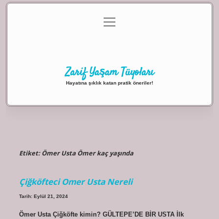
menüyü
Anasayfa
Gizlilik Politikası
Yasal Uyarı
aç
Hakkımızda
Zarif Yaşam Tüyoları
Hayatına şıklık katan pratik öneriler!
Etiket:
Ömer Usta Ömer kaç yaşında
Çiğköfteci Omer Usta Nereli
Tarih: Eylül 21, 2024
Ömer Usta Çiğköfte kimin? GÜLTEPE’DE BİR USTA İlk