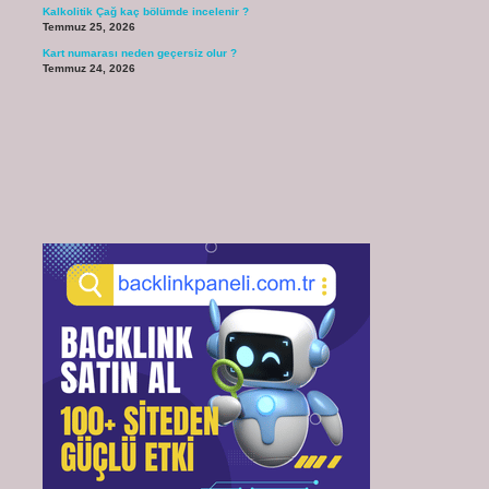
Kalkolitik Çağ kaç bölümde incelenir ?
Temmuz 25, 2026
Kart numarası neden geçersiz olur ?
Temmuz 24, 2026