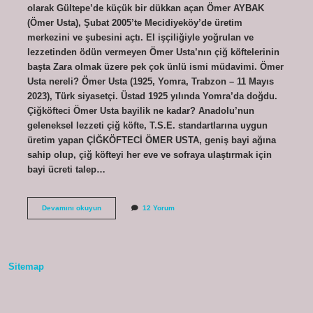
olarak Gültepe’de küçük bir dükkan açan Ömer AYBAK
(Ömer Usta), Şubat 2005’te Mecidiyeköy’de üretim
merkezini ve şubesini açtı. El işçiliğiyle yoğrulan ve
lezzetinden ödün vermeyen Ömer Usta’nın çiğ köftelerinin
başta Zara olmak üzere pek çok ünlü ismi müdavimi. Ömer
Usta nereli? Ömer Usta (1925, Yomra, Trabzon – 11 Mayıs
2023), Türk siyasetçi. Üstad 1925 yılında Yomra’da doğdu.
Çiğköfteci Ömer Usta bayilik ne kadar? Anadolu’nun
geleneksel lezzeti çiğ köfte, T.S.E. standartlarına uygun
üretim yapan ÇİĞKÖFTECİ ÖMER USTA, geniş bayi ağına
sahip olup, çiğ köfteyi her eve ve sofraya ulaştırmak için
bayi ücreti talep…
Çiğköfteci
Devamını okuyun
12 Yorum
Omer
Usta
Nereli
Sitemap