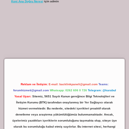
Koni Ana Doğru Neresi
için
admin
lbet giriş
Reklam ve İletişim:
E-mail:
backlinkpaneli@gmail.com
Teams:
forumhizmeti@gmail.com
Whatsapp: 0262 606 0 726
Telegram: @karabul
Yasal Uyarı:
Sitemiz, 5651 Sayılı Kanun gereğince Bilgi Teknolojileri ve
İletişim Kurumu (BTK) tarafından onaylanmış bir Yer Sağlayıcı olarak
hizmet vermektedir. Bu nedenle, sitedeki içerikleri proaktif olarak
denetleme veya araştırma yükümlülüğümüz bulunmamaktadır. Ancak,
üyelerimiz yazdıkları içeriklerin sorumluluğunu taşımakta olup, siteye üye
olarak bu sorumluluğu kabul etmiş sayılırlar. Bu internet sitesi, herhangi