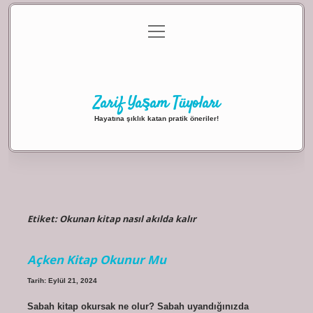
menüyü
Anasayfa
Gizlilik Politikası
Yasal Uyarı
aç
Hakkımızda
Zarif Yaşam Tüyoları
Hayatına şıklık katan pratik öneriler!
Etiket:
Okunan kitap nasıl akılda kalır
Açken Kitap Okunur Mu
Tarih: Eylül 21, 2024
Sabah kitap okursak ne olur? Sabah uyandığınızda