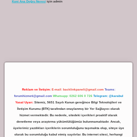
Koni Ana Doğru Neresi
için
admin
ilbet giriş
Reklam ve İletişim:
E-mail:
backlinkpaneli@gmail.com
Teams:
forumhizmeti@gmail.com
Whatsapp: 0262 606 0 726
Telegram: @karabul
Yasal Uyarı:
Sitemiz, 5651 Sayılı Kanun gereğince Bilgi Teknolojileri ve
İletişim Kurumu (BTK) tarafından onaylanmış bir Yer Sağlayıcı olarak
hizmet vermektedir. Bu nedenle, sitedeki içerikleri proaktif olarak
denetleme veya araştırma yükümlülüğümüz bulunmamaktadır. Ancak,
üyelerimiz yazdıkları içeriklerin sorumluluğunu taşımakta olup, siteye üye
olarak bu sorumluluğu kabul etmiş sayılırlar. Bu internet sitesi, herhangi