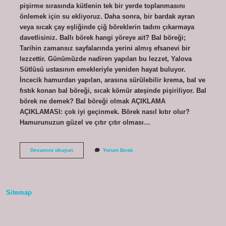
pişirme sırasında kütlenin tek bir yerde toplanmasını
önlemek için su ekliyoruz. Daha sonra, bir bardak ayran
veya sıcak çay eşliğinde çiğ böreklerin tadını çıkarmaya
davetlisiniz. Ballı börek hangi yöreye ait? Bal böreği;
Tarihin zamansız sayfalarında yerini almış efsanevi bir
lezzettir. Günümüzde nadiren yapılan bu lezzet, Yalova
Sütlüsü ustasının emekleriyle yeniden hayat buluyor.
İncecik hamurdan yapılan, arasına sürülebilir krema, bal ve
fıstık konan bal böreği, sıcak kömür ateşinde pişiriliyor. Bal
börek ne demek? Bal böreği olmak AÇIKLAMA
AÇIKLAMASI: çok iyi geçinmek. Börek nasıl kıtır olur?
Hamurunuzun güzel ve çıtır çıtır olması…
Bal
Devamını okuyun
Yorum Bırak
Börek
Nasıl
Yenir
Sitemap