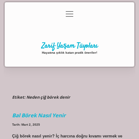
menüyü
Anasayfa
Gizlilik Politikası
Yasal Uyarı
aç
Hakkımızda
Zarif Yaşam Tüyoları
Hayatına şıklık katan pratik öneriler!
Etiket:
Neden çiğ börek denir
Bal Börek Nasıl Yenir
Tarih: Mart 2, 2025
Çiğ börek nasıl yenir? İç harcına doğru kıvamı vermek ve