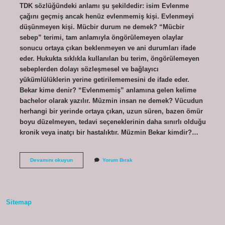
TDK sözlüğündeki anlamı şu şekildedir: isim Evlenme
çağını geçmiş ancak henüz evlenmemiş kişi. Evlenmeyi
düşünmeyen kişi. Mücbir durum ne demek? “Mücbir
sebep” terimi, tam anlamıyla öngörülemeyen olaylar
sonucu ortaya çıkan beklenmeyen ve ani durumları ifade
eder. Hukukta sıklıkla kullanılan bu terim, öngörülemeyen
sebeplerden dolayı sözleşmesel ve bağlayıcı
yükümlülüklerin yerine getirilememesini de ifade eder.
Bekar kime denir? “Evlenmemiş” anlamına gelen kelime
bachelor olarak yazılır. Müzmin insan ne demek? Vücudun
herhangi bir yerinde ortaya çıkan, uzun süren, bazen ömür
boyu düzelmeyen, tedavi seçeneklerinin daha sınırlı olduğu
kronik veya inatçı bir hastalıktır. Müzmin Bekar kimdir?…
Mücbir
Devamını okuyun
Yorum Bırak
Bekar
Ne
Demek
Sitemap