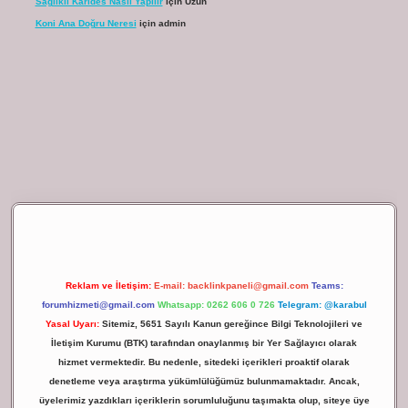
Sağlıklı Karides Nasıl Yapılır
için
Uzun
Koni Ana Doğru Neresi
için
admin
ilbet giriş
Reklam ve İletişim:
E-mail:
backlinkpaneli@gmail.com
Teams:
forumhizmeti@gmail.com
Whatsapp: 0262 606 0 726
Telegram: @karabul
Yasal Uyarı:
Sitemiz, 5651 Sayılı Kanun gereğince Bilgi Teknolojileri ve
İletişim Kurumu (BTK) tarafından onaylanmış bir Yer Sağlayıcı olarak
hizmet vermektedir. Bu nedenle, sitedeki içerikleri proaktif olarak
denetleme veya araştırma yükümlülüğümüz bulunmamaktadır. Ancak,
üyelerimiz yazdıkları içeriklerin sorumluluğunu taşımakta olup, siteye üye