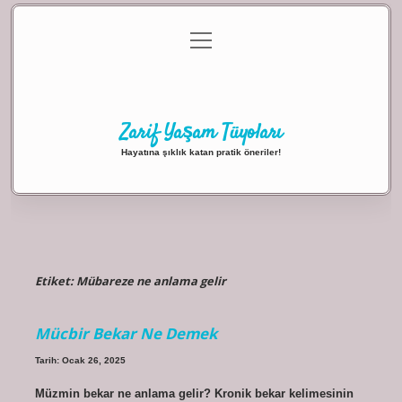
menüyü
Anasayfa
Gizlilik Politikası
Yasal Uyarı
aç
Hakkımızda
Zarif Yaşam Tüyoları
Hayatına şıklık katan pratik öneriler!
Etiket:
Mübareze ne anlama gelir
Mücbir Bekar Ne Demek
Tarih: Ocak 26, 2025
Müzmin bekar ne anlama gelir? Kronik bekar kelimesinin