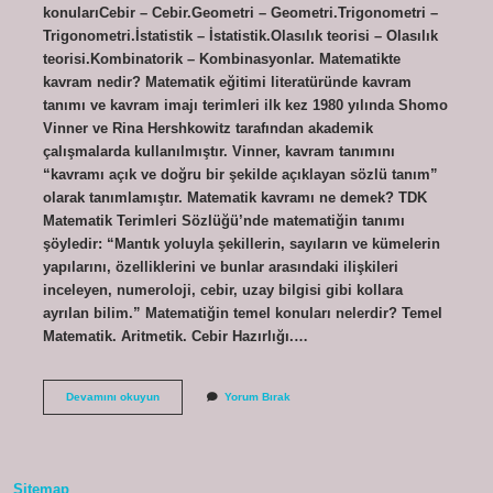
konularıCebir – Cebir.Geometri – Geometri.Trigonometri –
Trigonometri.İstatistik – İstatistik.Olasılık teorisi – Olasılık
teorisi.Kombinatorik – Kombinasyonlar. Matematikte
kavram nedir? Matematik eğitimi literatüründe kavram
tanımı ve kavram imajı terimleri ilk kez 1980 yılında Shomo
Vinner ve Rina Hershkowitz tarafından akademik
çalışmalarda kullanılmıştır. Vinner, kavram tanımını
“kavramı açık ve doğru bir şekilde açıklayan sözlü tanım”
olarak tanımlamıştır. Matematik kavramı ne demek? TDK
Matematik Terimleri Sözlüğü’nde matematiğin tanımı
şöyledir: “Mantık yoluyla şekillerin, sayıların ve kümelerin
yapılarını, özelliklerini ve bunlar arasındaki ilişkileri
inceleyen, numeroloji, cebir, uzay bilgisi gibi kollara
ayrılan bilim.” Matematiğin temel konuları nelerdir? Temel
Matematik. Aritmetik. Cebir Hazırlığı.…
Matematik
Devamını okuyun
Yorum Bırak
Kavramları
Nelerdir
Sitemap