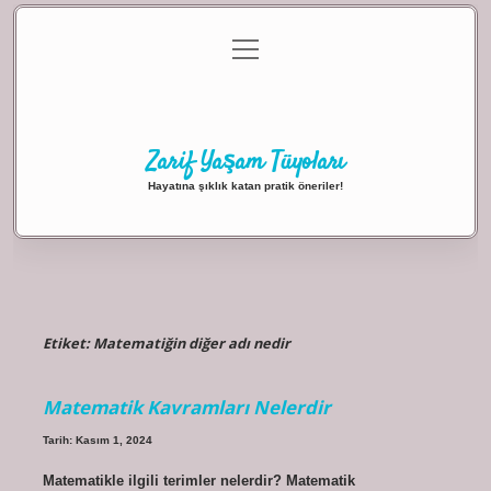
menüyü
Anasayfa
Gizlilik Politikası
Yasal Uyarı
aç
Hakkımızda
Zarif Yaşam Tüyoları
Hayatına şıklık katan pratik öneriler!
Etiket:
Matematiğin diğer adı nedir
Matematik Kavramları Nelerdir
Tarih: Kasım 1, 2024
Matematikle ilgili terimler nelerdir? Matematik