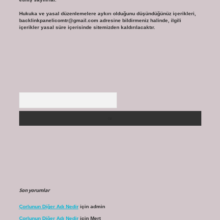
Hukuka ve yasal düzenlemelere aykırı olduğunu düşündüğünüz içerikleri,
backlinkpanelicomtr@gmail.com
adresine bildirmeniz halinde, ilgili
içerikler yasal süre içerisinde sitemizden kaldırılacaktır.
Arama
Son yorumlar
Çorlunun Diğer Adı Nedir
için
admin
Çorlunun Diğer Adı Nedir
için
Mert