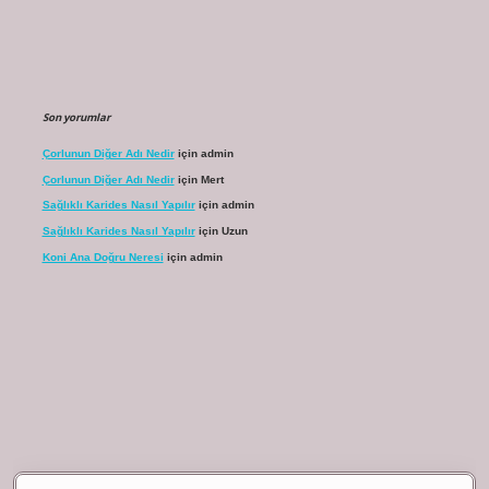
Son yorumlar
Çorlunun Diğer Adı Nedir
için
admin
Çorlunun Diğer Adı Nedir
için
Mert
Sağlıklı Karides Nasıl Yapılır
için
admin
Sağlıklı Karides Nasıl Yapılır
için
Uzun
Koni Ana Doğru Neresi
için
admin
bet giriş