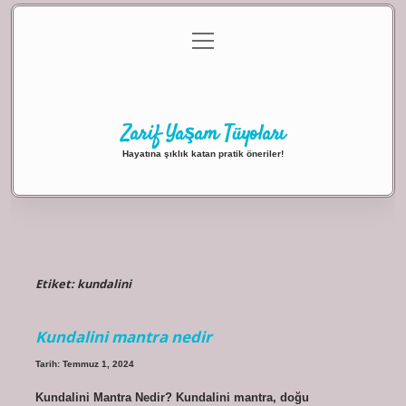
menüyü
Anasayfa
Gizlilik Politikası
Yasal Uyarı
aç
Hakkımızda
Zarif Yaşam Tüyoları
Hayatına şıklık katan pratik öneriler!
Etiket:
kundalini
Kundalini mantra nedir
Tarih: Temmuz 1, 2024
Kundalini Mantra Nedir? Kundalini mantra, doğu