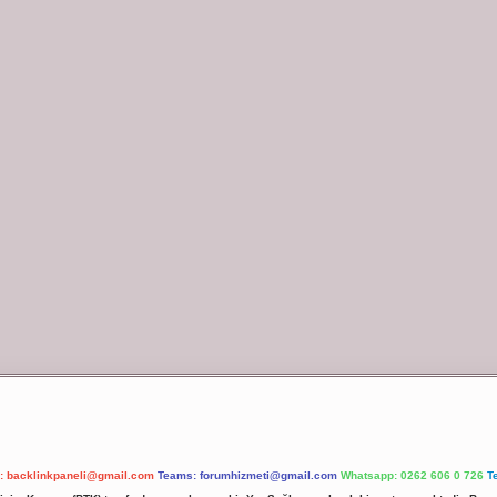
l:
backlinkpaneli@gmail.com
Teams:
forumhizmeti@gmail.com
Whatsapp: 0262 606 0 726
T