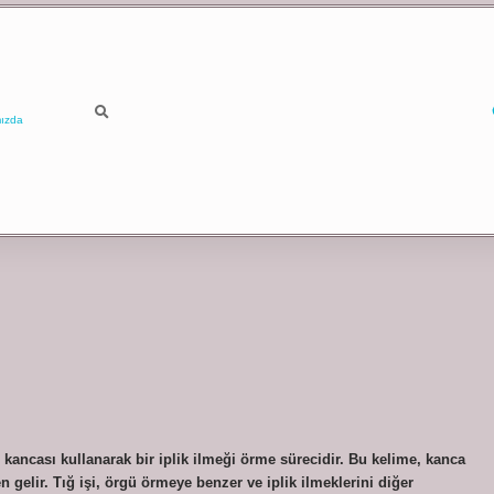
ızda
ığ kancası kullanarak bir iplik ilmeği örme sürecidir. Bu kelime, kanca
gelir. Tığ işi, örgü örmeye benzer ve iplik ilmeklerini diğer