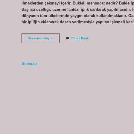
ilmeklerden çekmeyi içerir. Bukleli mensucat nedir? Bukle 
Başlıca özelliği, üzerine fantezi iplik sarılarak yapılmasıdı
dünyanın tüm ülkelerinde yaygın olarak kullanılmaktadır. Gaz
bir ipliğin eklenerek desen verilmesiyle yapılan işlemeli
Kroşe
Devamını okuyun
Yorum Bırak
Mensucat
Nedir
Sitemap