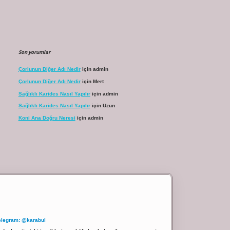
Son yorumlar
Çorlunun Diğer Adı Nedir
için
admin
Çorlunun Diğer Adı Nedir
için
Mert
Sağlıklı Karides Nasıl Yapılır
için
admin
Sağlıklı Karides Nasıl Yapılır
için
Uzun
Koni Ana Doğru Neresi
için
admin
elegram: @karabul