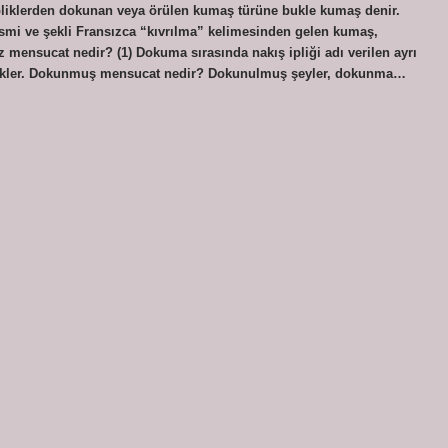
ipliklerden dokunan veya örülen kumaş türüne bukle kumaş denir.
r. İsmi ve şekli Fransızca “kıvrılma” kelimesinden gelen kumaş,
 mensucat nedir? (1) Dokuma sırasında nakış ipliği adı verilen ayrı
 kesikler. Dokunmuş mensucat nedir? Dokunulmuş şeyler, dokunma…