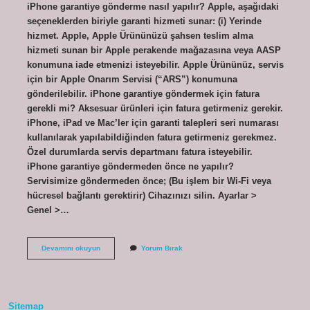
iPhone garantiye gönderme nasıl yapılır? Apple, aşağıdaki
seçeneklerden biriyle garanti hizmeti sunar: (i) Yerinde
hizmet. Apple, Apple Ürününüzü şahsen teslim alma
hizmeti sunan bir Apple perakende mağazasına veya AASP
konumuna iade etmenizi isteyebilir. Apple Ürününüz, servis
için bir Apple Onarım Servisi (“ARS”) konumuna
gönderilebilir. iPhone garantiye göndermek için fatura
gerekli mi? Aksesuar ürünleri için fatura getirmeniz gerekir.
iPhone, iPad ve Mac’ler için garanti talepleri seri numarası
kullanılarak yapılabildiğinden fatura getirmeniz gerekmez.
Özel durumlarda servis departmanı fatura isteyebilir.
iPhone garantiye göndermeden önce ne yapılır?
Servisimize göndermeden önce; (Bu işlem bir Wi-Fi veya
hücresel bağlantı gerektirir) Cihazınızı silin. Ayarlar >
Genel >…
Iphone
Devamını okuyun
Yorum Bırak
Garantiye
Göndermek
Için
Ne
Gerekli
Sitemap