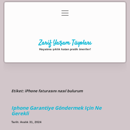
menüyü
Anasayfa
Gizlilik Politikası
Yasal Uyarı
aç
Hakkımızda
Zarif Yaşam Tüyoları
Hayatına şıklık katan pratik öneriler!
Etiket:
iPhone faturasını nasıl bulurum
Iphone Garantiye Göndermek Için Ne
Gerekli
Tarih: Aralık 31, 2024