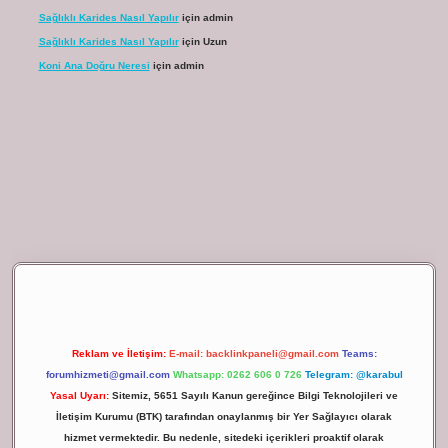
Sağlıklı Karides Nasıl Yapılır
için
admin
Sağlıklı Karides Nasıl Yapılır
için
Uzun
Koni Ana Doğru Neresi
için
admin
ilbet giriş
Reklam ve İletişim:
E-mail:
backlinkpaneli@gmail.com
Teams:
forumhizmeti@gmail.com
Whatsapp: 0262 606 0 726
Telegram: @karabul
Yasal Uyarı:
Sitemiz, 5651 Sayılı Kanun gereğince Bilgi Teknolojileri ve
İletişim Kurumu (BTK) tarafından onaylanmış bir Yer Sağlayıcı olarak
hizmet vermektedir. Bu nedenle, sitedeki içerikleri proaktif olarak