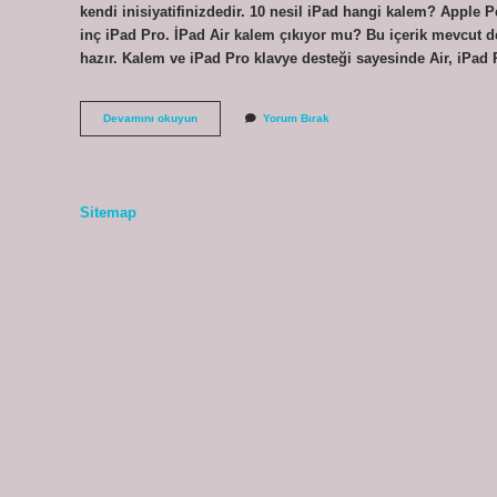
kendi inisiyatifinizdedir. 10 nesil iPad hangi kalem? Apple Penci
inç iPad Pro. İPad Air kalem çıkıyor mu? Bu içerik mevcut de
hazır. Kalem ve iPad Pro klavye desteği sayesinde Air, iPad P
Hangi
Devamını okuyun
Yorum Bırak
Ipadlerde
Kalem
Var
Sitemap