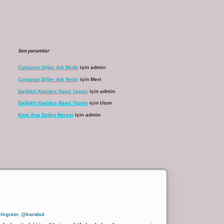
Son yorumlar
Çorlunun Diğer Adı Nedir
için
admin
Çorlunun Diğer Adı Nedir
için
Mert
Sağlıklı Karides Nasıl Yapılır
için
admin
Sağlıklı Karides Nasıl Yapılır
için
Uzun
Koni Ana Doğru Neresi
için
admin
elegram: @karabul