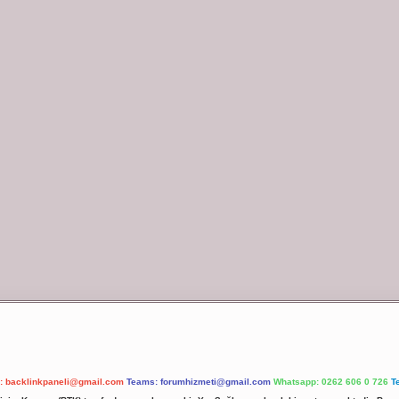
l:
backlinkpaneli@gmail.com
Teams:
forumhizmeti@gmail.com
Whatsapp: 0262 606 0 726
T