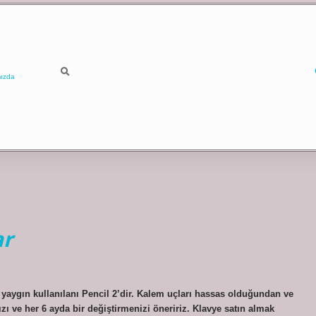
ızda
ar
 yaygın kullanılanı Pencil 2’dir. Kalem uçları hassas olduğundan ve
 ve her 6 ayda bir değiştirmenizi öneririz. Klavye satın almak