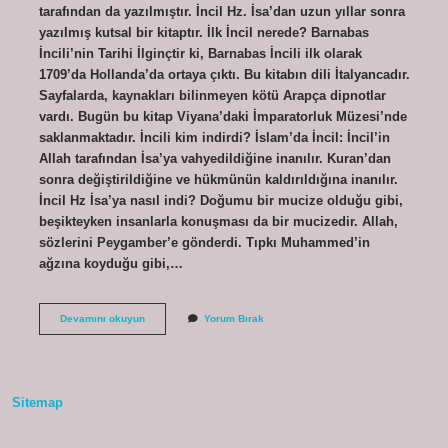
tarafından da yazılmıştır. İncil Hz. İsa’dan uzun yıllar sonra
yazılmış kutsal bir kitaptır. İlk İncil nerede? Barnabas
İncili’nin Tarihi İlginçtir ki, Barnabas İncili ilk olarak
1709’da Hollanda’da ortaya çıktı. Bu kitabın dili İtalyancadır.
Sayfalarda, kaynakları bilinmeyen kötü Arapça dipnotlar
vardı. Bugün bu kitap Viyana’daki İmparatorluk Müzesi’nde
saklanmaktadır. İncili kim indirdi? İslam’da İncil: İncil’in
Allah tarafından İsa’ya vahyedildiğine inanılır. Kuran’dan
sonra değiştirildiğine ve hükmünün kaldırıldığına inanılır.
İncil Hz İsa’ya nasıl indi? Doğumu bir mucize olduğu gibi,
beşikteyken insanlarla konuşması da bir mucizedir. Allah,
sözlerini Peygamber’e gönderdi. Tıpkı Muhammed’in
ağzına koyduğu gibi,…
Ilk
Devamını okuyun
Yorum Bırak
Incili
Yazan
Kimdir
Sitemap