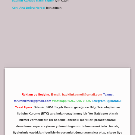
Sağlıklı Karides Nasıl Yapılır
için
Uzun
Koni Ana Doğru Neresi
için
admin
ilbet giriş
Reklam ve İletişim:
E-mail:
backlinkpaneli@gmail.com
Teams:
forumhizmeti@gmail.com
Whatsapp: 0262 606 0 726
Telegram: @karabul
Yasal Uyarı:
Sitemiz, 5651 Sayılı Kanun gereğince Bilgi Teknolojileri ve
İletişim Kurumu (BTK) tarafından onaylanmış bir Yer Sağlayıcı olarak
hizmet vermektedir. Bu nedenle, sitedeki içerikleri proaktif olarak
denetleme veya araştırma yükümlülüğümüz bulunmamaktadır. Ancak,
üyelerimiz yazdıkları içeriklerin sorumluluğunu taşımakta olup, siteye üye