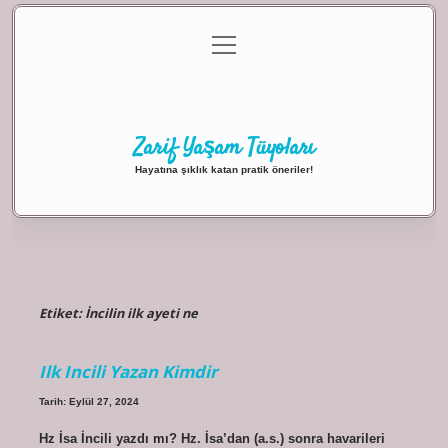
menüyü
Anasayfa
Gizlilik Politikası
Yasal Uyarı
aç
Hakkımızda
Zarif Yaşam Tüyoları
Hayatına şıklık katan pratik öneriler!
Etiket:
İncilin ilk ayeti ne
Ilk Incili Yazan Kimdir
Tarih: Eylül 27, 2024
Hz İsa İncili yazdı mı? Hz. İsa’dan (a.s.) sonra havarileri