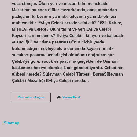
vefat etmiştir. Ölüm yeri ve mezarı bilinmemektedir.
Mezarının şu anda ölüler mezarlığında, anne tarafından
padişahın türbesinin yanında, ailesinin yanında olması
muhtemeldir. Evliya Çelebi nerede vefat etti? 1682, Kahire,
MısırEvliya Çelebi / Ölüm tarihi ve yeri Evliya Çelebi
Kayseri için ne demiş? Evliya Çelebi, “kimyon ve baharatlı
et sucuğu” ve “dana pastırması”nın hiçbir yerde
bulunmadığını söyleyerek, o dönemde Kayseri’nin ilk
sucuk ve pastırma tedarikçisi olduğunu doğrulamıştır.
Çelebi’ye göre, sucuk ve pastırma gerçekten de Osmanlı
başkentine hediye olarak sık sık gönderiliyordu. Çelebi’nin
türbesi nerede? Süleyman Çelebi Türbesi, BursaSüleyman
Çelebi / Mezarlığı Evliya Çelebi nerede…
Evliya
Devamını okuyun
Yorum Bırak
Çelebinin
Mezarı
Hangi
Şehirde
Sitemap