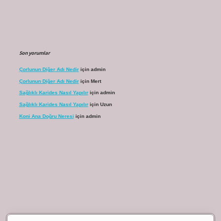
Son yorumlar
Çorlunun Diğer Adı Nedir
için
admin
Çorlunun Diğer Adı Nedir
için
Mert
Sağlıklı Karides Nasıl Yapılır
için
admin
Sağlıklı Karides Nasıl Yapılır
için
Uzun
Koni Ana Doğru Neresi
için
admin
riş