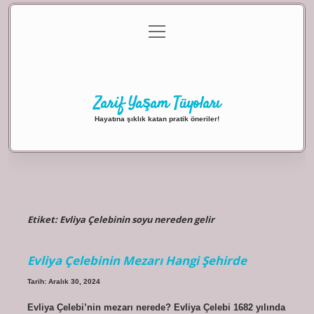
menüyü
Anasayfa
Gizlilik Politikası
Yasal Uyarı
aç
Hakkımızda
Zarif Yaşam Tüyoları
Hayatına şıklık katan pratik öneriler!
Etiket:
Evliya Çelebinin soyu nereden gelir
Evliya Çelebinin Mezarı Hangi Şehirde
Tarih: Aralık 30, 2024
Evliya Çelebi’nin mezarı nerede? Evliya Çelebi 1682 yılında