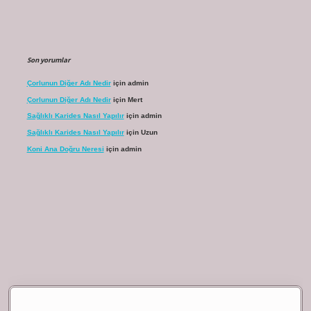
Son yorumlar
Çorlunun Diğer Adı Nedir
için
admin
Çorlunun Diğer Adı Nedir
için
Mert
Sağlıklı Karides Nasıl Yapılır
için
admin
Sağlıklı Karides Nasıl Yapılır
için
Uzun
Koni Ana Doğru Neresi
için
admin
bet giriş