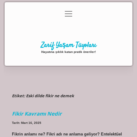
menüyü
Anasayfa
Gizlilik Politikası
Yasal Uyarı
aç
Hakkımızda
Zarif Yaşam Tüyoları
Hayatına şıklık katan pratik öneriler!
Etiket:
Eski dilde fikir ne demek
Fikir Kavramı Nedir
Tarih: Mart 16, 2025
Fikrin anlamı ne? Fikri adı ne anlama geliyor? Entelektüel