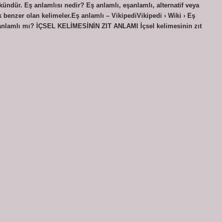
ündür. Eş anlamlısı nedir? Eş anlamlı, eşanlamlı, alternatif veya
k benzer olan kelimeler.Eş anlamlı – VikipediVikipedi › Wiki › Eş
eş anlamlı mı? İÇSEL KELİMESİNİN ZIT ANLAMI İçsel kelimesinin zıt