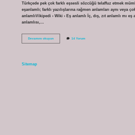
Türkçede pek çok farklı eşsesli sözcüğü telaffuz etmek mümk
eşanlamlı; farklı yazılışlarına rağmen anlamları aynı veya ço
anlamlıVikipedi › Wiki › Eş anlamlı İç, dış, zıt anlamlı mı 
anlamlısı,…
İÇ
Devamını okuyun
14 Yorum
Eş
Anlamı
Ne
Demek
Sitemap