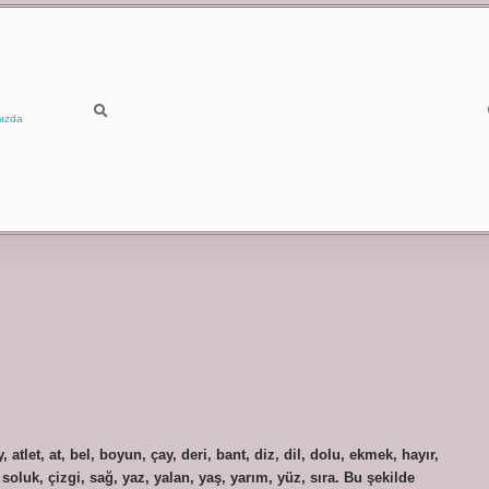
ızda
 atlet, at, bel, boyun, çay, deri, bant, diz, dil, dolu, ekmek, hayır,
oluk, çizgi, sağ, yaz, yalan, yaş, yarım, yüz, sıra. Bu şekilde