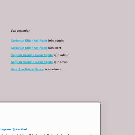
Son yorumlar
Çorlunun Diğer Adı Nedir
için
admin
Çorlunun Diğer Adı Nedir
için
Mert
Sağlıklı Karides Nasıl Yapılır
için
admin
Sağlıklı Karides Nasıl Yapılır
için
Uzun
Koni Ana Doğru Neresi
için
admin
elegram: @karabul