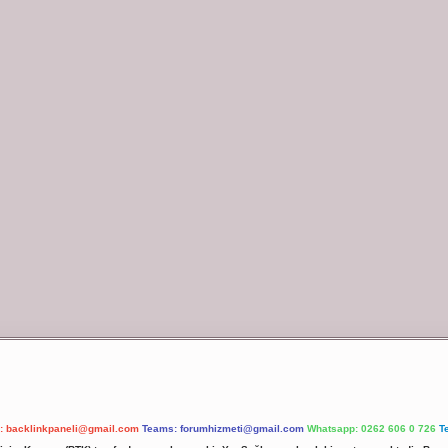
l:
backlinkpaneli@gmail.com
Teams:
forumhizmeti@gmail.com
Whatsapp: 0262 606 0 726
T