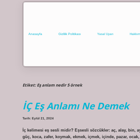
Anasayfa
Gizlilik Politikası
Yasal Uyarı
Hakkım
Etiket:
Eş anlam nedir 5 örnek
İÇ Eş Anlamı Ne Demek
Tarih: Eylül 21, 2024
İç kelimesi eş sesli midir? Eşsesli sözcükler: aç, alay, bin, ay,
güç, koca, zafer, koymak, ekmek, içmek, içinde, pazar, ocak, s