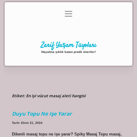
menüyü
Anasayfa
Gizlilik Politikası
Yasal Uyarı
aç
Hakkımızda
Zarif Yaşam Tüyoları
Hayatına şıklık katan pratik öneriler!
Etiket:
En iyi vücut masaj aleti hangisi
Duyu Topu Ne Işe Yarar
Tarih: Ekim 31, 2024
Dikenli masaj topu ne işe yarar? Spiky Masaj Topu masaj,