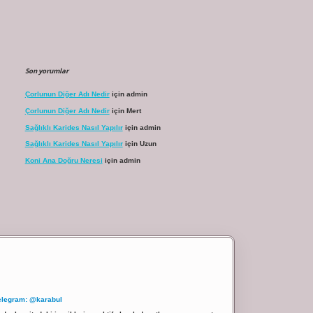
Son yorumlar
Çorlunun Diğer Adı Nedir
için
admin
Çorlunun Diğer Adı Nedir
için
Mert
Sağlıklı Karides Nasıl Yapılır
için
admin
Sağlıklı Karides Nasıl Yapılır
için
Uzun
Koni Ana Doğru Neresi
için
admin
elegram: @karabul