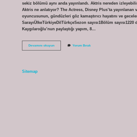
sekiz bölümü aynı anda yayınlandı. Aktris nereden izleyebili
Aktris ne anlatıyor? The Actress, Disney Plus’ta yayınlanan ve
oyuncusunun, gündüzleri göz kamaştırıcı hayatını ve geceleri
SarayıÜlkeTürkiyeDilTürkçeSezon sayısı1Bölüm sayısı1220 dah
Kaygılaroğlu’nun paylaştığı yapım, 8…
Aktris
Devamını okuyun
Yorum Bırak
Çıktı
Mı
Sitemap