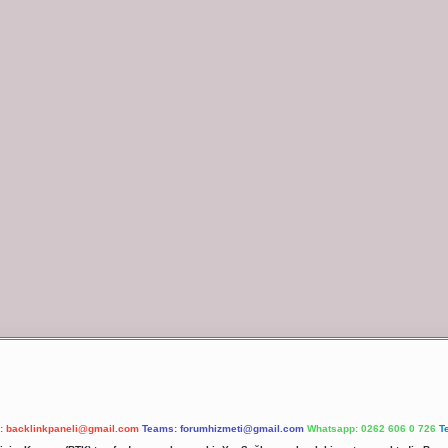
l:
backlinkpaneli@gmail.com
Teams:
forumhizmeti@gmail.com
Whatsapp: 0262 606 0 726
T