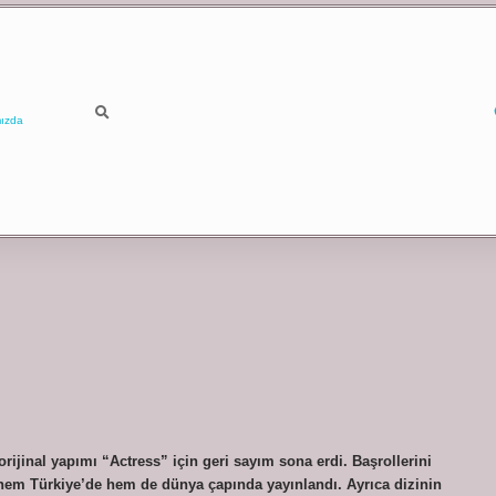
ızda
orijinal yapımı “Actress” için geri sayım sona erdi. Başrollerini
 hem Türkiye’de hem de dünya çapında yayınlandı. Ayrıca dizinin