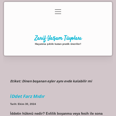
menüyü
Anasayfa
Gizlilik Politikası
Yasal Uyarı
aç
Hakkımızda
Zarif Yaşam Tüyoları
Hayatına şıklık katan pratik öneriler!
Etiket:
Dinen boşanan eşler aynı evde kalabilir mi
İDdet Farz Mıdır
Tarih: Ekim 30, 2024
İddetin hükmü nedir? Evlilik boşanma veya fesih ile sona