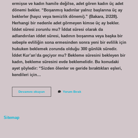
ermişse ve kadın hamile değilse, adet gören kadın üç adet
dönemi bekler. “Boşanmış kadınlar yalnız başlarına üç ay
beklerler (hayız veya temizlik dönemi).” (Bakara, 2/228).
Herhangi bir nedenle adet görmeyen kimse üç ay bekler.
İddet süresi zorunlu mu? İddat süresi olarak da
adlandırılan iddet süresi, kadının boşanma veya başka bir
sebeple evliliğin sona ermesinden sonra yeni bir evlilik için
hukuken beklemek zorunda olduğu 300 günlük süredir.
İddet Kur’an’da geçiyor mu? Bekleme süresini bekleyen bir
kadın, bekleme süresini evde beklemelidir. Bu konudaki
ayet şöyledir: “Sizden ölenler ve geride bıraktıkları eşleri,
kendileri için…
İDdet
Devamını okuyun
Yorum Bırak
Farz
Mıdır
Sitemap