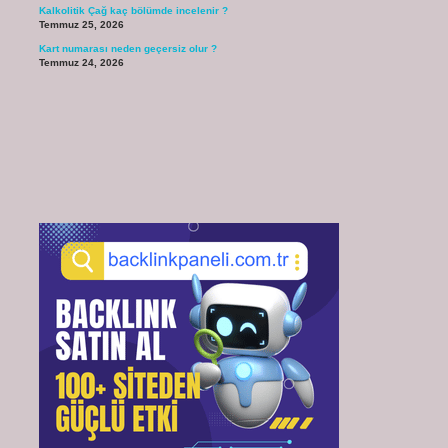
Kalkolitik Çağ kaç bölümde incelenir ?
Temmuz 25, 2026
Kart numarası neden geçersiz olur ?
Temmuz 24, 2026