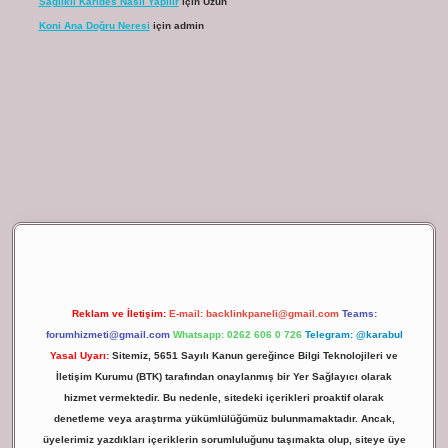
Sağlıklı Karides Nasıl Yapılır
için
Uzun
Koni Ana Doğru Neresi
için
admin
ilbet giriş
Reklam ve İletişim:
E-mail:
backlinkpaneli@gmail.com
Teams:
forumhizmeti@gmail.com
Whatsapp: 0262 606 0 726
Telegram: @karabul
Yasal Uyarı:
Sitemiz, 5651 Sayılı Kanun gereğince Bilgi Teknolojileri ve
İletişim Kurumu (BTK) tarafından onaylanmış bir Yer Sağlayıcı olarak
hizmet vermektedir. Bu nedenle, sitedeki içerikleri proaktif olarak
denetleme veya araştırma yükümlülüğümüz bulunmamaktadır. Ancak,
üyelerimiz yazdıkları içeriklerin sorumluluğunu taşımakta olup, siteye üye