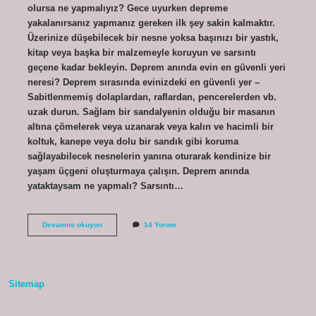
olursa ne yapmalıyız? Gece uyurken depreme
yakalanırsanız yapmanız gereken ilk şey sakin kalmaktır.
Üzerinize düşebilecek bir nesne yoksa başınızı bir yastık,
kitap veya başka bir malzemeyle koruyun ve sarsıntı
geçene kadar bekleyin. Deprem anında evin en güvenli yeri
neresi? Deprem sırasında evinizdeki en güvenli yer –
Sabitlenmemiş dolaplardan, raflardan, pencerelerden vb.
uzak durun. Sağlam bir sandalyenin olduğu bir masanın
altına çömelerek veya uzanarak veya kalın ve hacimli bir
koltuk, kanepe veya dolu bir sandık gibi koruma
sağlayabilecek nesnelerin yanına oturarak kendinize bir
yaşam üçgeni oluşturmaya çalışın. Deprem anında
yataktaysam ne yapmalı? Sarsıntı…
Gece
Devamını okuyun
14 Yorum
Deprem
Olursa
Ne
Yapmalıyız
Sitemap