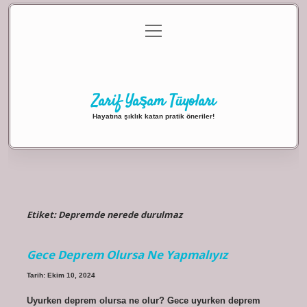
menüyü
Anasayfa
Gizlilik Politikası
Yasal Uyarı
aç
Hakkımızda
Zarif Yaşam Tüyoları
Hayatına şıklık katan pratik öneriler!
Etiket:
Depremde nerede durulmaz
Gece Deprem Olursa Ne Yapmalıyız
Tarih: Ekim 10, 2024
Uyurken deprem olursa ne olur? Gece uyurken deprem