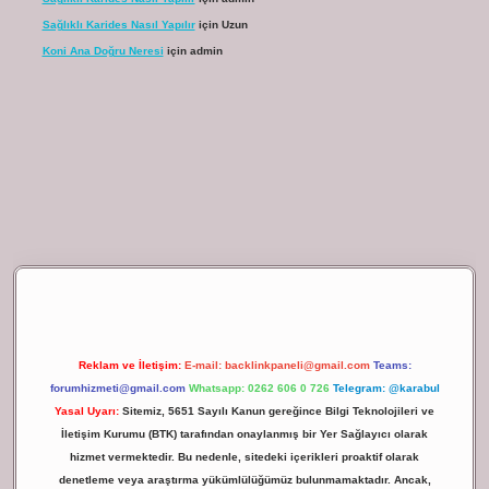
Sağlıklı Karides Nasıl Yapılır
için
Uzun
Koni Ana Doğru Neresi
için
admin
riş
Reklam ve İletişim:
E-mail:
backlinkpaneli@gmail.com
Teams:
forumhizmeti@gmail.com
Whatsapp: 0262 606 0 726
Telegram: @karabul
Yasal Uyarı:
Sitemiz, 5651 Sayılı Kanun gereğince Bilgi Teknolojileri ve
İletişim Kurumu (BTK) tarafından onaylanmış bir Yer Sağlayıcı olarak
hizmet vermektedir. Bu nedenle, sitedeki içerikleri proaktif olarak
denetleme veya araştırma yükümlülüğümüz bulunmamaktadır. Ancak,