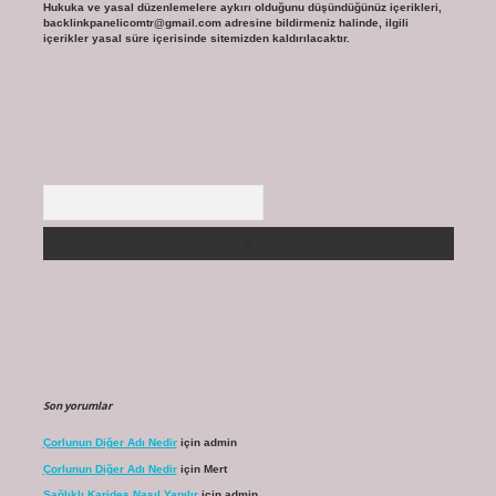
Hukuka ve yasal düzenlemelere aykırı olduğunu düşündüğünüz içerikleri,
backlinkpanelicomtr@gmail.com
adresine bildirmeniz halinde, ilgili
içerikler yasal süre içerisinde sitemizden kaldırılacaktır.
Arama
Son yorumlar
Çorlunun Diğer Adı Nedir
için
admin
Çorlunun Diğer Adı Nedir
için
Mert
Sağlıklı Karides Nasıl Yapılır
için
admin