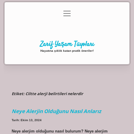
menüyü
Anasayfa
Gizlilik Politikası
Yasal Uyarı
aç
Hakkımızda
Zarif Yaşam Tüyoları
Hayatına şıklık katan pratik öneriler!
Etiket:
Ciltte alerji belirtileri nelerdir
Neye Alerjin Olduğunu Nasıl Anlarız
Tarih: Ekim 13, 2024
Neye alerjim olduğunu nasıl bulurum? Neye alerjim