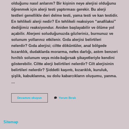
olduğunu nasıl anlarım? Bir kişinin neye alerjisi olduğunu
öğrenmek için alerji testi yaptırması gerekir. Bu alerji
testleri genellikle deri delme testi, yama testi ve kan testidir.
En tehlikeli alerji nedir? En tehlikeli reaksiyon “anafilaksi”
dediğimiz reaksiyondur. Aniden başlayabilir ve ölüme yol
açabilir. Alerjeni soluduğunuzda gözleriniz, burnunuz ve
solunum yollarınız etkilenir. Gıda alerjisi belirtileri
nelerdir? Gıda alerjisi; ciltte döküntüler, anal bölgede
kızarıklık, dudaklarda morarma, nefes darlığı, astım benzeri
hırıltılı solunum veya mide-bağırsak şikayetleriyle kendini
gösterebilir. Ciltte alerji belirtileri nelerdir? Cilt alerjisinin
belirtileri nelerdir? Şiddetli kaşıntı, kızarıklık, kuruluk,
şişlik, kabuklanma, su dolu kabarcıkların oluşumu, yanma.
…
Neye
Devamını okuyun
Yorum Bırak
Alerjin
Olduğunu
Nasıl
Anlarız
Sitemap