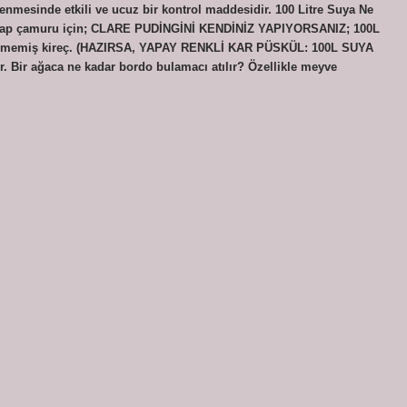
enmesinde etkili ve ucuz bir kontrol maddesidir. 100 Litre Suya Ne
şarap çamuru için; CLARE PUDİNGİNİ KENDİNİZ YAPIYORSANIZ; 100L
nmemiş kireç. (HAZIRSA, YAPAY RENKLİ KAR PÜSKÜL: 100L SUYA
r. Bir ağaca ne kadar bordo bulamacı atılır? Özellikle meyve