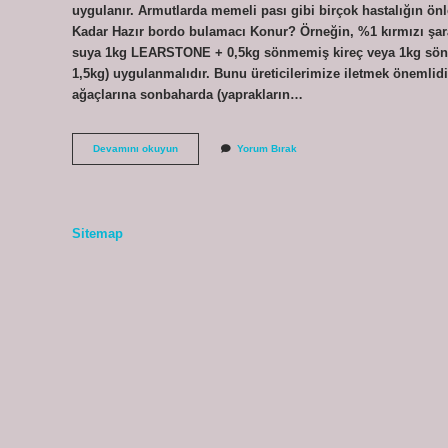
uygulanır. Armutlarda memeli pası gibi birçok hastalığın önl
Kadar Hazır bordo bulamacı Konur? Örneğin, %1 kırmızı 
suya 1kg LEARSTONE + 0,5kg sönmemiş kireç veya 1kg sö
1,5kg) uygulanmalıdır. Bunu üreticilerimize iletmek önemlidi
ağaçlarına sonbaharda (yaprakların…
Hazır
Devamını okuyun
Yorum Bırak
Bordo
Bulamacı
Ne
Kadar
Atılır
Sitemap