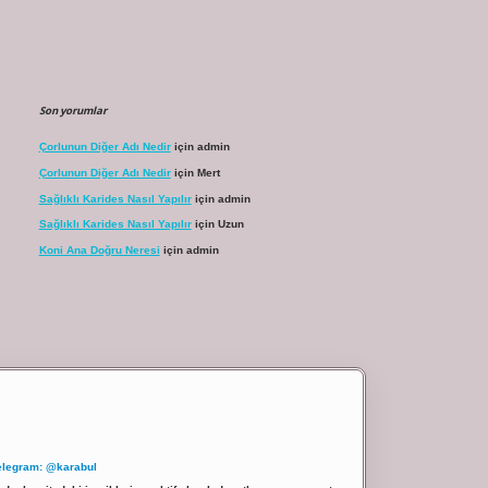
Son yorumlar
Çorlunun Diğer Adı Nedir
için
admin
Çorlunun Diğer Adı Nedir
için
Mert
Sağlıklı Karides Nasıl Yapılır
için
admin
Sağlıklı Karides Nasıl Yapılır
için
Uzun
Koni Ana Doğru Neresi
için
admin
elegram: @karabul