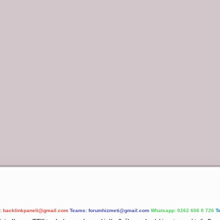
l:
backlinkpaneli@gmail.com
Teams:
forumhizmeti@gmail.com
Whatsapp: 0262 606 0 726
T