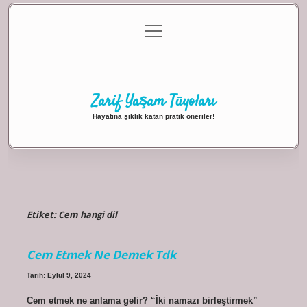
menüyü
Anasayfa
Gizlilik Politikası
Yasal Uyarı
aç
Hakkımızda
Zarif Yaşam Tüyoları
Hayatına şıklık katan pratik öneriler!
Etiket:
Cem hangi dil
Cem Etmek Ne Demek Tdk
Tarih: Eylül 9, 2024
Cem etmek ne anlama gelir? “İki namazı birleştirmek”