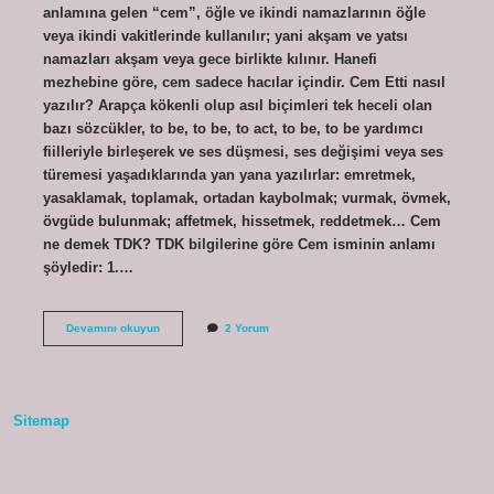
anlamına gelen “cem”, öğle ve ikindi namazlarının öğle
veya ikindi vakitlerinde kullanılır; yani akşam ve yatsı
namazları akşam veya gece birlikte kılınır. Hanefi
mezhebine göre, cem sadece hacılar içindir. Cem Etti nasıl
yazılır? Arapça kökenli olup asıl biçimleri tek heceli olan
bazı sözcükler, to be, to be, to act, to be, to be yardımcı
fiilleriyle birleşerek ve ses düşmesi, ses değişimi veya ses
türemesi yaşadıklarında yan yana yazılırlar: emretmek,
yasaklamak, toplamak, ortadan kaybolmak; vurmak, övmek,
övgüde bulunmak; affetmek, hissetmek, reddetmek… Cem
ne demek TDK? TDK bilgilerine göre Cem isminin anlamı
şöyledir: 1.…
Cem
Devamını okuyun
2 Yorum
Etmek
Ne
Demek
Tdk
Sitemap