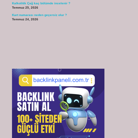
Kalkolitik Çağ kaç bölümde incelenir ?
Temmuz 25, 2026
Kart numarası neden geçersiz olur ?
Temmuz 24, 2026