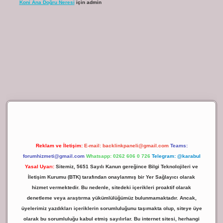
Koni Ana Doğru Neresi
için
admin
riş
Reklam ve İletişim:
E-mail:
backlinkpaneli@gmail.com
Teams:
forumhizmeti@gmail.com
Whatsapp: 0262 606 0 726
Telegram: @karabul
Yasal Uyarı:
Sitemiz, 5651 Sayılı Kanun gereğince Bilgi Teknolojileri ve
İletişim Kurumu (BTK) tarafından onaylanmış bir Yer Sağlayıcı olarak
hizmet vermektedir. Bu nedenle, sitedeki içerikleri proaktif olarak
denetleme veya araştırma yükümlülüğümüz bulunmamaktadır. Ancak,
üyelerimiz yazdıkları içeriklerin sorumluluğunu taşımakta olup, siteye üye
olarak bu sorumluluğu kabul etmiş sayılırlar. Bu internet sitesi, herhangi