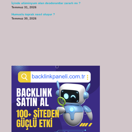
İçinde alüminyum olan deodorantlar zararlı mı ?
Temmuz 31, 2026
Humuslu toprak nasıl oluşur ?
Temmuz 30, 2026