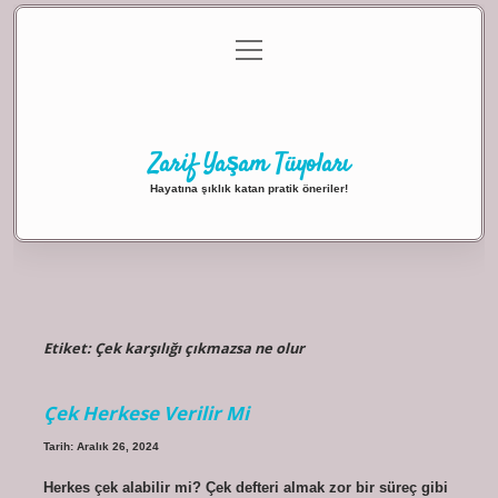
menüyü
Anasayfa
Gizlilik Politikası
Yasal Uyarı
aç
Hakkımızda
Zarif Yaşam Tüyoları
Hayatına şıklık katan pratik öneriler!
Etiket:
Çek karşılığı çıkmazsa ne olur
Çek Herkese Verilir Mi
Tarih: Aralık 26, 2024
Herkes çek alabilir mi? Çek defteri almak zor bir süreç gibi