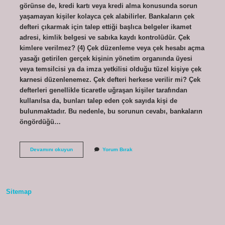
görünse de, kredi kartı veya kredi alma konusunda sorun
yaşamayan kişiler kolayca çek alabilirler. Bankaların çek
defteri çıkarmak için talep ettiği başlıca belgeler ikamet
adresi, kimlik belgesi ve sabıka kaydı kontrolüdür. Çek
kimlere verilmez? (4) Çek düzenleme veya çek hesabı açma
yasağı getirilen gerçek kişinin yönetim organında üyesi
veya temsilcisi ya da imza yetkilisi olduğu tüzel kişiye çek
karnesi düzenlenemez. Çek defteri herkese verilir mi? Çek
defterleri genellikle ticaretle uğraşan kişiler tarafından
kullanılsa da, bunları talep eden çok sayıda kişi de
bulunmaktadır. Bu nedenle, bu sorunun cevabı, bankaların
öngördüğü…
Çek
Devamını okuyun
Yorum Bırak
Herkese
Verilir
Mi
Sitemap