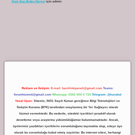
Koni Ana Doğru Neresi
için
admin
ilbet giriş
Reklam ve İletişim:
E-mail:
backlinkpaneli@gmail.com
Teams:
forumhizmeti@gmail.com
Whatsapp: 0262 606 0 726
Telegram: @karabul
Yasal Uyarı:
Sitemiz, 5651 Sayılı Kanun gereğince Bilgi Teknolojileri ve
İletişim Kurumu (BTK) tarafından onaylanmış bir Yer Sağlayıcı olarak
hizmet vermektedir. Bu nedenle, sitedeki içerikleri proaktif olarak
denetleme veya araştırma yükümlülüğümüz bulunmamaktadır. Ancak,
üyelerimiz yazdıkları içeriklerin sorumluluğunu taşımakta olup, siteye üye
olarak bu sorumluluğu kabul etmiş sayılırlar. Bu internet sitesi, herhangi