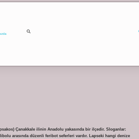
ızda
akos) Çanakkale ilinin Anadolu yakasında bir ilçedir. Sloganlar:
libolu arasında düzenli feribot seferleri vardır. Lapseki hangi denize