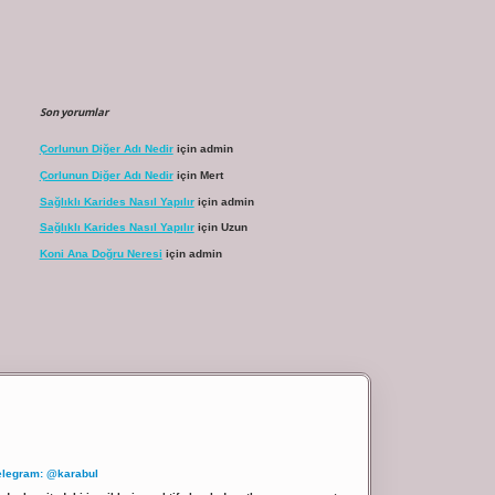
Son yorumlar
Çorlunun Diğer Adı Nedir
için
admin
Çorlunun Diğer Adı Nedir
için
Mert
Sağlıklı Karides Nasıl Yapılır
için
admin
Sağlıklı Karides Nasıl Yapılır
için
Uzun
Koni Ana Doğru Neresi
için
admin
elegram: @karabul