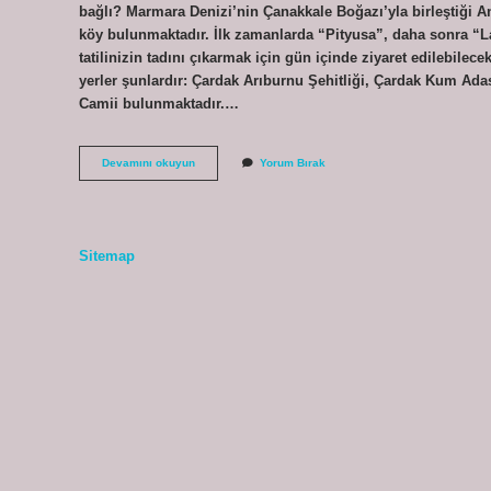
bağlı? Marmara Denizi’nin Çanakkale Boğazı’yla birleştiği A
köy bulunmaktadır. İlk zamanlarda “Pityusa”, daha sonra “L
tatilinizin tadını çıkarmak için gün içinde ziyaret edilebilec
yerler şunlardır: Çardak Arıburnu Şehitliği, Çardak Kum Adas
Camii bulunmaktadır.…
Lapseki
Devamını okuyun
Yorum Bırak
Trakyada
Mı
Sitemap