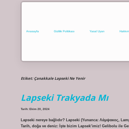
Anasayfa
Gizlilik Politikası
Yasal Uyarı
Hakkım
Etiket:
Çanakkale Lapseki Ne Yenir
Lapseki Trakyada Mı
Tarih: Ekim 20, 2024
Lapseki nereye bağlıdır? Lapseki (Yunanca: Λάμψακος, Lamps
Tarih, doğa ve deniz: İşte bizim Lapsek’imiz! Gelibolu ile Ge