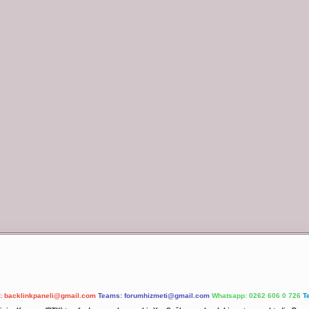
l:
backlinkpaneli@gmail.com
Teams:
forumhizmeti@gmail.com
Whatsapp: 0262 606 0 726
T