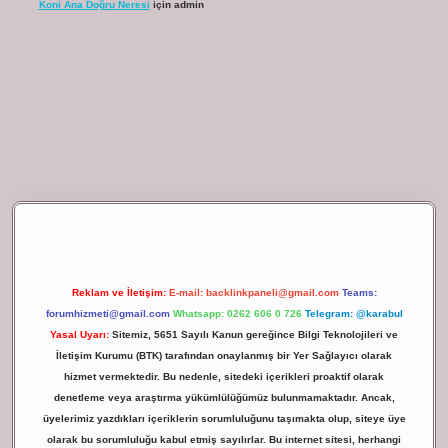
Koni Ana Doğru Neresi
için
admin
ilbet giriş
Reklam ve İletişim:
E-mail:
backlinkpaneli@gmail.com
Teams:
forumhizmeti@gmail.com
Whatsapp: 0262 606 0 726
Telegram: @karabul
Yasal Uyarı:
Sitemiz, 5651 Sayılı Kanun gereğince Bilgi Teknolojileri ve
İletişim Kurumu (BTK) tarafından onaylanmış bir Yer Sağlayıcı olarak
hizmet vermektedir. Bu nedenle, sitedeki içerikleri proaktif olarak
denetleme veya araştırma yükümlülüğümüz bulunmamaktadır. Ancak,
üyelerimiz yazdıkları içeriklerin sorumluluğunu taşımakta olup, siteye üye
olarak bu sorumluluğu kabul etmiş sayılırlar. Bu internet sitesi, herhangi