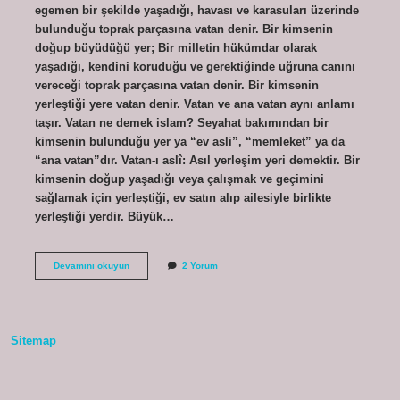
egemen bir şekilde yaşadığı, havası ve karasuları üzerinde
bulunduğu toprak parçasına vatan denir. Bir kimsenin
doğup büyüdüğü yer; Bir milletin hükümdar olarak
yaşadığı, kendini koruduğu ve gerektiğinde uğruna canını
vereceği toprak parçasına vatan denir. Bir kimsenin
yerleştiği yere vatan denir. Vatan ve ana vatan aynı anlamı
taşır. Vatan ne demek islam? Seyahat bakımından bir
kimsenin bulunduğu yer ya “ev asli”, “memleket” ya da
“ana vatan”dır. Vatan-ı aslî: Asıl yerleşim yeri demektir. Bir
kimsenin doğup yaşadığı veya çalışmak ve geçimini
sağlamak için yerleştiği, ev satın alıp ailesiyle birlikte
yerleştiği yerdir. Büyük…
Celayi
Devamını okuyun
2 Yorum
Vatan
Ne
Demek
Sitemap