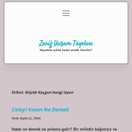
menüyü
Anasayfa
Gizlilik Politikası
Yasal Uyarı
aç
Hakkımızda
Zarif Yaşam Tüyoları
Hayatına şıklık katan pratik öneriler!
Etiket:
Büyük Kaçgun hangi isyan
Celayi Vatan Ne Demek
Tarih: Eylül 11, 2024
Vatan ne demek ne anlama gelir? Bir milletin bağımsız ve