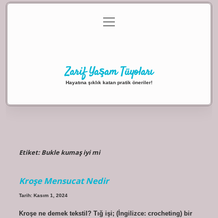
menüyü
Anasayfa
Gizlilik Politikası
Yasal Uyarı
aç
Hakkımızda
Zarif Yaşam Tüyoları
Hayatına şıklık katan pratik öneriler!
Etiket:
Bukle kumaş iyi mi
Kroşe Mensucat Nedir
Tarih: Kasım 1, 2024
Kroşe ne demek tekstil? Tığ işi; (İngilizce: crocheting) bir