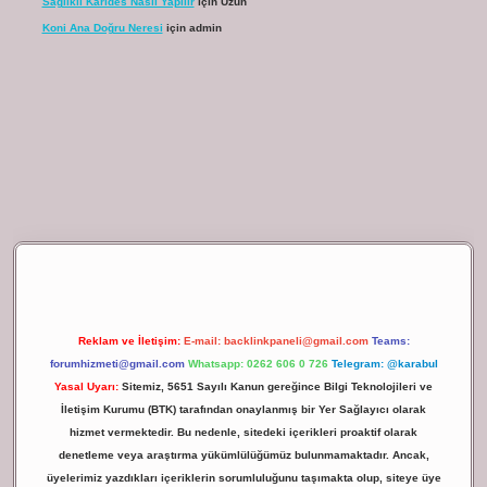
Sağlıklı Karides Nasıl Yapılır
için
Uzun
Koni Ana Doğru Neresi
için
admin
ilbet giriş
Reklam ve İletişim:
E-mail:
backlinkpaneli@gmail.com
Teams:
forumhizmeti@gmail.com
Whatsapp: 0262 606 0 726
Telegram: @karabul
Yasal Uyarı:
Sitemiz, 5651 Sayılı Kanun gereğince Bilgi Teknolojileri ve
İletişim Kurumu (BTK) tarafından onaylanmış bir Yer Sağlayıcı olarak
hizmet vermektedir. Bu nedenle, sitedeki içerikleri proaktif olarak
denetleme veya araştırma yükümlülüğümüz bulunmamaktadır. Ancak,
üyelerimiz yazdıkları içeriklerin sorumluluğunu taşımakta olup, siteye üye