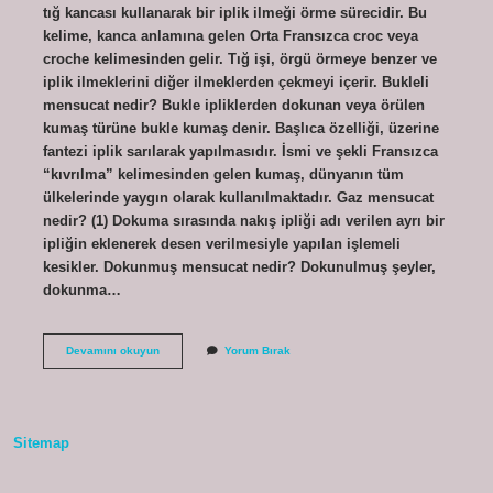
tığ kancası kullanarak bir iplik ilmeği örme sürecidir. Bu
kelime, kanca anlamına gelen Orta Fransızca croc veya
croche kelimesinden gelir. Tığ işi, örgü örmeye benzer ve
iplik ilmeklerini diğer ilmeklerden çekmeyi içerir. Bukleli
mensucat nedir? Bukle ipliklerden dokunan veya örülen
kumaş türüne bukle kumaş denir. Başlıca özelliği, üzerine
fantezi iplik sarılarak yapılmasıdır. İsmi ve şekli Fransızca
“kıvrılma” kelimesinden gelen kumaş, dünyanın tüm
ülkelerinde yaygın olarak kullanılmaktadır. Gaz mensucat
nedir? (1) Dokuma sırasında nakış ipliği adı verilen ayrı bir
ipliğin eklenerek desen verilmesiyle yapılan işlemeli
kesikler. Dokunmuş mensucat nedir? Dokunulmuş şeyler,
dokunma…
Kroşe
Devamını okuyun
Yorum Bırak
Mensucat
Nedir
Sitemap