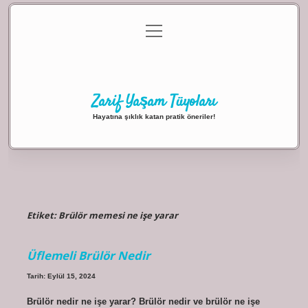
menüyü
Anasayfa
Gizlilik Politikası
Yasal Uyarı
aç
Hakkımızda
Zarif Yaşam Tüyoları
Hayatına şıklık katan pratik öneriler!
Etiket:
Brülör memesi ne işe yarar
Üflemeli Brülör Nedir
Tarih: Eylül 15, 2024
Brülör nedir ne işe yarar? Brülör nedir ve brülör ne işe