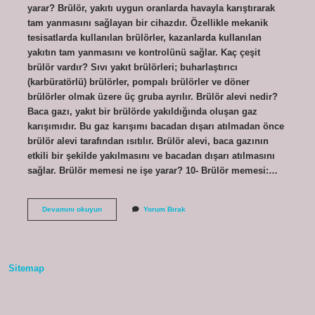
yarar? Brülör, yakıtı uygun oranlarda havayla karıştırarak
tam yanmasını sağlayan bir cihazdır. Özellikle mekanik
tesisatlarda kullanılan brülörler, kazanlarda kullanılan
yakıtın tam yanmasını ve kontrolünü sağlar. Kaç çeşit
brülör vardır? Sıvı yakıt brülörleri; buharlaştırıcı
(karbüratörlü) brülörler, pompalı brülörler ve döner
brülörler olmak üzere üç gruba ayrılır. Brülör alevi nedir?
Baca gazı, yakıt bir brülörde yakıldığında oluşan gaz
karışımıdır. Bu gaz karışımı bacadan dışarı atılmadan önce
brülör alevi tarafından ısıtılır. Brülör alevi, baca gazının
etkili bir şekilde yakılmasını ve bacadan dışarı atılmasını
sağlar. Brülör memesi ne işe yarar? 10- Brülör memesi:…
Üflemeli
Devamını okuyun
Yorum Bırak
Brülör
Nedir
Sitemap