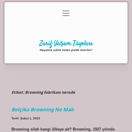
menüyü
Anasayfa
Gizlilik Politikası
Yasal Uyarı
aç
Hakkımızda
Zarif Yaşam Tüyoları
Hayatına şıklık katan pratik öneriler!
Etiket:
Browning fabrikası nerede
Belçika Browning Ne Malı
Tarih: Şubat 1, 2025
Browning silah hangi ülkeye ait? Browning, 1927 yılında