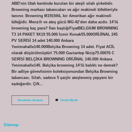
ABD’nin Utah kentinde kurulan bir ateşli silah şirketidir.
Browning markası tabancaları ve ağır makineli tüfekleriyle
tanınır. Browning M1919A6, bir Amerikan ağır makineli
tüfeğidir. Menzili ve ateş gücü MG-42’den daha azdır. 14’lü
browning kaç para? İlan başlığıFiyatBELGIUM BROWNING
T3 14 PAKET 9X19 55.000 İzmir Konak55.000ORİJİNAL 245
PV SERİSİ 14 adet 140.000 Ankara
Yenimahalle140.000Belçika Browning 14 adet. Fiyat ACİL
olarak düşürülmüştür! 75.000 Gaziantep Nizip75.00076 C
SERİSİ BELÇİKA BROWNING ORİJİNAL 140.000 Ankara
Yenimahalle140. Belçika browning 14’lü balıklı ne demek?
Bir adliye görevlisinin koleksiyonundan Belçika Browning
tabancası. Silah, sadece 5 şarjör ateşlenmiş yepyeni bir
eşdeğerdir. Çift…
Belçika
Devamını okuyun
Yorum Bırak
Browning
Ne
Malı
Sitemap