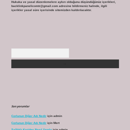
Hukuka ve yasal düzenlemelere aykırı olduğunu düşündüğünüz içerikleri,
backlinkpanelicomtr@gmail.com
adresine bildirmeniz halinde, ilgili
içerikler yasal süre içerisinde sitemizden kaldırılacaktır.
Arama
Son yorumlar
Çorlunun Diğer Adı Nedir
için
admin
Çorlunun Diğer Adı Nedir
için
Mert
Sağlıklı Karides Nasıl Yapılır
için
admin