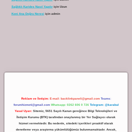
Sağlıklı Karides Nasıl Yapılır
için
Uzun
Koni Ana Doğru Neresi
için
admin
ilbet giriş
Reklam ve İletişim:
E-mail:
backlinkpaneli@gmail.com
Teams:
forumhizmeti@gmail.com
Whatsapp: 0262 606 0 726
Telegram: @karabul
Yasal Uyarı:
Sitemiz, 5651 Sayılı Kanun gereğince Bilgi Teknolojileri ve
İletişim Kurumu (BTK) tarafından onaylanmış bir Yer Sağlayıcı olarak
hizmet vermektedir. Bu nedenle, sitedeki içerikleri proaktif olarak
denetleme veya araştırma yükümlülüğümüz bulunmamaktadır. Ancak,