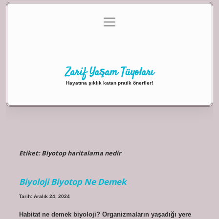
menüyü
Anasayfa
Gizlilik Politikası
Yasal Uyarı
aç
Hakkımızda
Zarif Yaşam Tüyoları
Hayatına şıklık katan pratik öneriler!
Etiket:
Biyotop haritalama nedir
Biyoloji Biyotop Ne Demek
Tarih: Aralık 24, 2024
Habitat ne demek biyoloji? Organizmaların yaşadığı yere