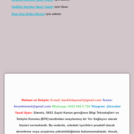
Sağlıklı Karides Nasıl Yapılır
için
Uzun
Koni Ana Doğru Neresi
için
admin
ilbet giriş
Reklam ve İletişim:
E-mail:
backlinkpaneli@gmail.com
Teams:
forumhizmeti@gmail.com
Whatsapp: 0262 606 0 726
Telegram: @karabul
Yasal Uyarı:
Sitemiz, 5651 Sayılı Kanun gereğince Bilgi Teknolojileri ve
İletişim Kurumu (BTK) tarafından onaylanmış bir Yer Sağlayıcı olarak
hizmet vermektedir. Bu nedenle, sitedeki içerikleri proaktif olarak
denetleme veya araştırma yükümlülüğümüz bulunmamaktadır. Ancak,