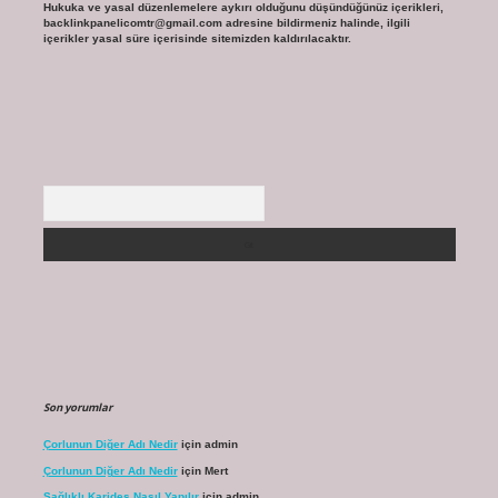
Hukuka ve yasal düzenlemelere aykırı olduğunu düşündüğünüz içerikleri,
backlinkpanelicomtr@gmail.com
adresine bildirmeniz halinde, ilgili
içerikler yasal süre içerisinde sitemizden kaldırılacaktır.
Arama
Son yorumlar
Çorlunun Diğer Adı Nedir
için
admin
Çorlunun Diğer Adı Nedir
için
Mert
Sağlıklı Karides Nasıl Yapılır
için
admin