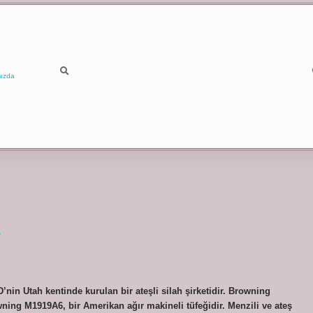
ızda
nin Utah kentinde kurulan bir ateşli silah şirketidir. Browning
owning M1919A6, bir Amerikan ağır makineli tüfeğidir. Menzili ve ateş