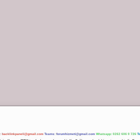
l:
backlinkpaneli@gmail.com
Teams:
forumhizmeti@gmail.com
Whatsapp: 0262 606 0 726
T