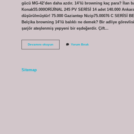
gücü MG-42’den daha azdır. 14’lü browning kaç para? İlan
Konak55.000ORİJİNAL 245 PV SERİSİ 14 adet 140.000 Ankara 
düşürülmüştür! 75.000 Gaziantep Nizip75.00076 C SERİSİ 
Belçika browning 14’lü balıklı ne demek? Bir adliye görevli
şarjör ateşlenmiş yepyeni bir eşdeğerdir. Çift…
Belçika
Devamını okuyun
Yorum Bırak
Browning
Ne
Malı
Sitemap