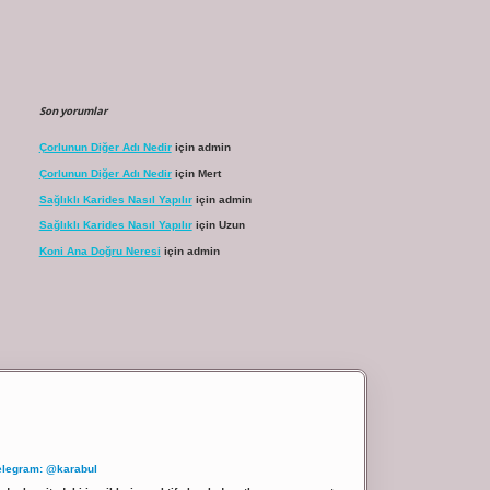
Son yorumlar
Çorlunun Diğer Adı Nedir
için
admin
Çorlunun Diğer Adı Nedir
için
Mert
Sağlıklı Karides Nasıl Yapılır
için
admin
Sağlıklı Karides Nasıl Yapılır
için
Uzun
Koni Ana Doğru Neresi
için
admin
elegram: @karabul