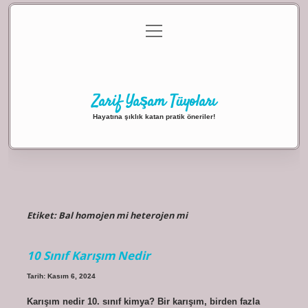
menüyü
Anasayfa
Gizlilik Politikası
Yasal Uyarı
aç
Hakkımızda
Zarif Yaşam Tüyoları
Hayatına şıklık katan pratik öneriler!
Etiket:
Bal homojen mi heterojen mi
10 Sınıf Karışım Nedir
Tarih: Kasım 6, 2024
Karışım nedir 10. sınıf kimya? Bir karışım, birden fazla