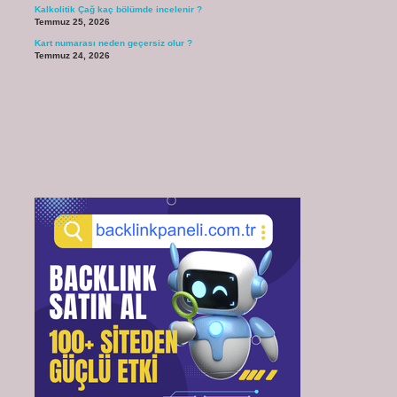
Kalkolitik Çağ kaç bölümde incelenir ?
Temmuz 25, 2026
Kart numarası neden geçersiz olur ?
Temmuz 24, 2026