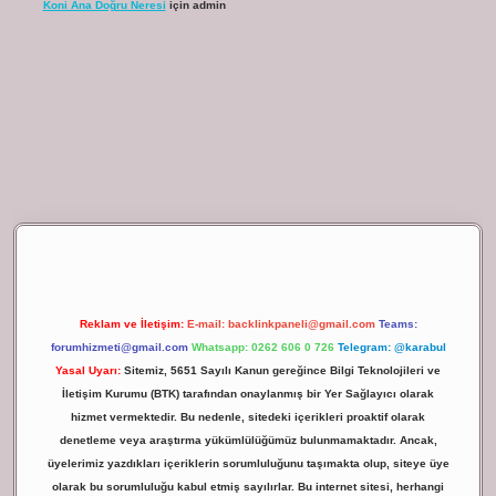
Koni Ana Doğru Neresi
için
admin
ilbet giriş
Reklam ve İletişim:
E-mail:
backlinkpaneli@gmail.com
Teams:
forumhizmeti@gmail.com
Whatsapp: 0262 606 0 726
Telegram: @karabul
Yasal Uyarı:
Sitemiz, 5651 Sayılı Kanun gereğince Bilgi Teknolojileri ve
İletişim Kurumu (BTK) tarafından onaylanmış bir Yer Sağlayıcı olarak
hizmet vermektedir. Bu nedenle, sitedeki içerikleri proaktif olarak
denetleme veya araştırma yükümlülüğümüz bulunmamaktadır. Ancak,
üyelerimiz yazdıkları içeriklerin sorumluluğunu taşımakta olup, siteye üye
olarak bu sorumluluğu kabul etmiş sayılırlar. Bu internet sitesi, herhangi