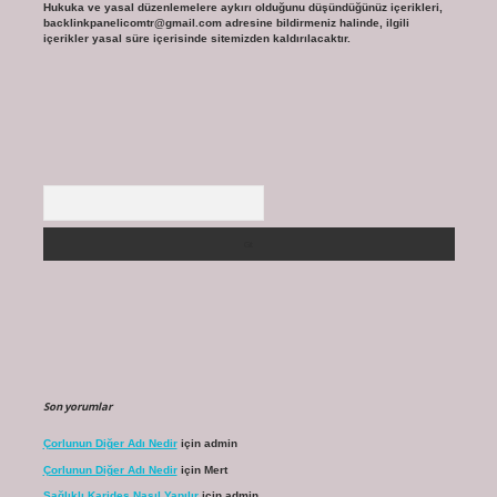
Hukuka ve yasal düzenlemelere aykırı olduğunu düşündüğünüz içerikleri,
backlinkpanelicomtr@gmail.com
adresine bildirmeniz halinde, ilgili
içerikler yasal süre içerisinde sitemizden kaldırılacaktır.
Arama
Son yorumlar
Çorlunun Diğer Adı Nedir
için
admin
Çorlunun Diğer Adı Nedir
için
Mert
Sağlıklı Karides Nasıl Yapılır
için
admin