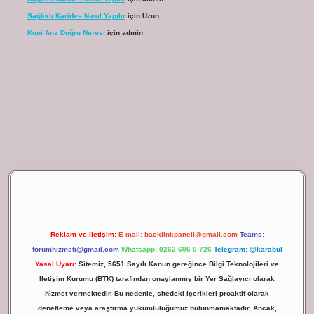
Sağlıklı Karides Nasıl Yapılır
için
Uzun
Koni Ana Doğru Neresi
için
admin
lbet giriş
Reklam ve İletişim:
E-mail:
backlinkpaneli@gmail.com
Teams:
forumhizmeti@gmail.com
Whatsapp: 0262 606 0 726
Telegram: @karabul
Yasal Uyarı:
Sitemiz, 5651 Sayılı Kanun gereğince Bilgi Teknolojileri ve
İletişim Kurumu (BTK) tarafından onaylanmış bir Yer Sağlayıcı olarak
hizmet vermektedir. Bu nedenle, sitedeki içerikleri proaktif olarak
denetleme veya araştırma yükümlülüğümüz bulunmamaktadır. Ancak,