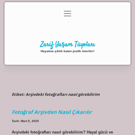
menüyü
Anasayfa
Gizlilik Politikası
Yasal Uyarı
aç
Hakkımızda
Zarif Yaşam Tüyoları
Hayatına şıklık katan pratik öneriler!
Etiket:
Arşivdeki fotoğrafları nasıl görebilirim
Fotoğraf Arşivden Nasıl Çıkarılır
Tarih: Mart 5, 2025
Arşivdeki fotoğrafları nasıl görebilirim? Hayal gücü ve