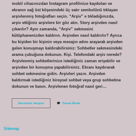
mobil cihazınızdan Instagram profilinize kaydolan ve
ekranın sağ üst köşesindeki üç satır sembolünü tıklayan
arşivlenmiş fotoğrafları seçin. “Arşiv” e tıkladığınızda,
arşiv ettiğiniz arşivlere bir göz atın. Story arşivden nasıl
çıkarılır? Aynı zamanda, “Arşiv” sekmesini
kütüphanenizden kaldırın. Arşivden nasıl kaldırılır? Ayrıca
bu kişiden bir kişinin veya mesajın adını arayarak arşivden
gelen konuşmayı kaldırabilirsiniz: Sohbetler sekmesindeki
arama çubuğuna dokunun. Kişi. Telefondaki arşiv nerede?
Arşivlenmiş sohbetlerinize istediğiniz zaman erişebilir ve
arşivden bir konuşma yapabilirsiniz. Ekranı kaydırarak
sohbet sekmesine gidin. Arşivleri yazın. Arşivden
kaldırmak istediğiniz bireysel sohbet veya grup sohbetine
dokunun ve basın. Arşivlenen fotoğraf nasıl geri…
Fotoğraf
Devamını okuyun
Yorum Bırak
Arşivden
Nasıl
Çıkarılır
Sitemap