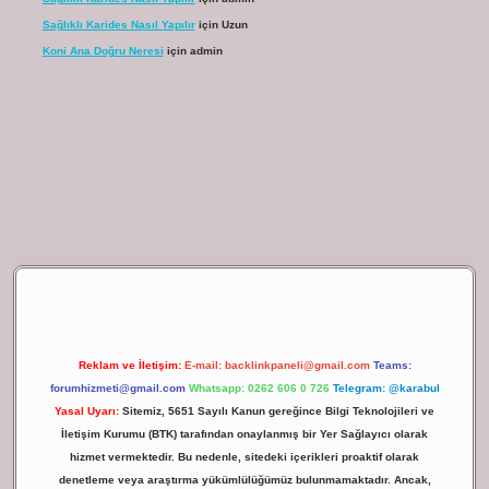
Sağlıklı Karides Nasıl Yapılır
için
Uzun
Koni Ana Doğru Neresi
için
admin
ilbet giriş
Reklam ve İletişim:
E-mail:
backlinkpaneli@gmail.com
Teams:
forumhizmeti@gmail.com
Whatsapp: 0262 606 0 726
Telegram: @karabul
Yasal Uyarı:
Sitemiz, 5651 Sayılı Kanun gereğince Bilgi Teknolojileri ve
İletişim Kurumu (BTK) tarafından onaylanmış bir Yer Sağlayıcı olarak
hizmet vermektedir. Bu nedenle, sitedeki içerikleri proaktif olarak
denetleme veya araştırma yükümlülüğümüz bulunmamaktadır. Ancak,