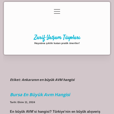
menüyü
Anasayfa
Gizlilik Politikası
Yasal Uyarı
aç
Hakkımızda
Zarif Yaşam Tüyoları
Hayatına şıklık katan pratik öneriler!
Etiket:
Ankaranın en büyük AVM hangisi
Bursa En Büyük Avm Hangisi
Tarih: Ekim 11, 2024
En büyük AVM’si hangisi? Türkiye’nin en büyük alışveriş