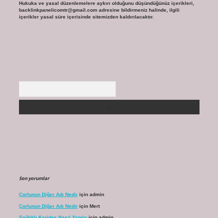
Hukuka ve yasal düzenlemelere aykırı olduğunu düşündüğünüz içerikleri,
backlinkpanelicomtr@gmail.com
adresine bildirmeniz halinde, ilgili
içerikler yasal süre içerisinde sitemizden kaldırılacaktır.
Arama
Son yorumlar
Çorlunun Diğer Adı Nedir
için
admin
Çorlunun Diğer Adı Nedir
için
Mert
Sağlıklı Karides Nasıl Yapılır
için
admin