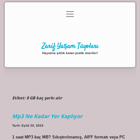
menüyü
Anasayfa
Gizlilik Politikası
Yasal Uyarı
aç
Hakkımızda
Zarif Yaşam Tüyoları
Hayatına şıklık katan pratik öneriler!
Etiket:
8 GB kaç şarkı alır
Mp3 Ne Kadar Yer Kaplıyor
Tarih: Eylül 20, 2024
1 saat MP3 kaç MB? Sıkıştırılmamış, AIFF formatı veya PC