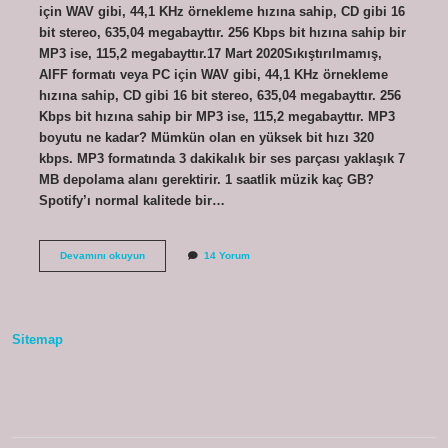
için WAV gibi, 44,1 KHz örnekleme hızına sahip, CD gibi 16
bit stereo, 635,04 megabayttır. 256 Kbps bit hızına sahip bir
MP3 ise, 115,2 megabayttır.17 Mart 2020Sıkıştırılmamış,
AIFF formatı veya PC için WAV gibi, 44,1 KHz örnekleme
hızına sahip, CD gibi 16 bit stereo, 635,04 megabayttır. 256
Kbps bit hızına sahip bir MP3 ise, 115,2 megabayttır. MP3
boyutu ne kadar? Mümkün olan en yüksek bit hızı 320
kbps. MP3 formatında 3 dakikalık bir ses parçası yaklaşık 7
MB depolama alanı gerektirir. 1 saatlik müzik kaç GB?
Spotify’ı normal kalitede bir…
Mp3
Devamını okuyun
14 Yorum
Ne
Kadar
Yer
Kaplıyor
Sitemap