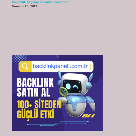
Kalkolitik Çağ kaç bölümde incelenir ?
Temmuz 25, 2026