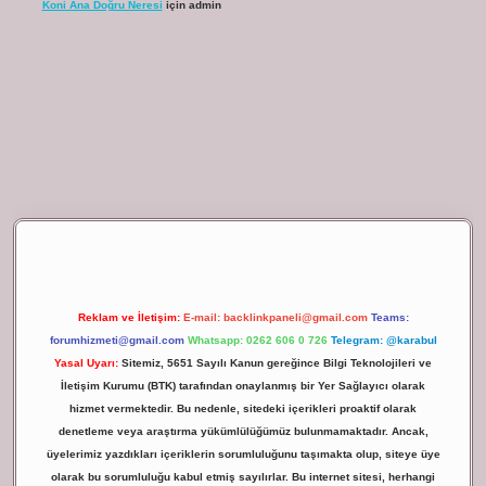
Koni Ana Doğru Neresi
için
admin
ilbet giriş
Reklam ve İletişim:
E-mail:
backlinkpaneli@gmail.com
Teams:
forumhizmeti@gmail.com
Whatsapp: 0262 606 0 726
Telegram: @karabul
Yasal Uyarı:
Sitemiz, 5651 Sayılı Kanun gereğince Bilgi Teknolojileri ve
İletişim Kurumu (BTK) tarafından onaylanmış bir Yer Sağlayıcı olarak
hizmet vermektedir. Bu nedenle, sitedeki içerikleri proaktif olarak
denetleme veya araştırma yükümlülüğümüz bulunmamaktadır. Ancak,
üyelerimiz yazdıkları içeriklerin sorumluluğunu taşımakta olup, siteye üye
olarak bu sorumluluğu kabul etmiş sayılırlar. Bu internet sitesi, herhangi