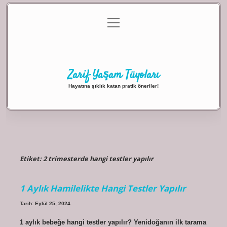
menüyü
Anasayfa
Gizlilik Politikası
Yasal Uyarı
aç
Hakkımızda
Zarif Yaşam Tüyoları
Hayatına şıklık katan pratik öneriler!
Etiket:
2 trimesterde hangi testler yapılır
1 Aylık Hamilelikte Hangi Testler Yapılır
Tarih: Eylül 25, 2024
1 aylık bebeğe hangi testler yapılır? Yenidoğanın ilk tarama