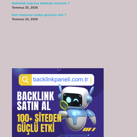
Kalkolitik Çağ kaç bölümde incelenir ?
Temmuz 25, 2026
Kart numarası neden geçersiz olur ?
Temmuz 24, 2026