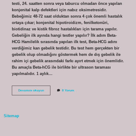
testi, 24. saatten sonra veya taburcu olmadan önce yapılan
konjenital kalp defektleri için nabız oksimetresidir.
Bebeğimiz 48-72 saat olduktan sonra 4 çok önemli hastalık
ortaya çıkar; konjenital hipotiroidizm, fenilketonüri,
biotidinaz ve kistik fibroz hastalıkları için tarama yapılır.
Gebeliğin ilk ayında hangi testler yapılır? İlk adım Beta-
HCG Hamilelik sırasında yapılan ilk test, Beta-HCG adını
verdiğimiz kan gebelik testidir. Bu test hem gerçekten bir
gebelik olup olmadığını göstermek hem de dış gebelik ile
rahim içi gebelik arasındaki farkı ayırt etmek için önemlidir.
Bu amaçla Beta-hCG ile birlikte bir ultrason taraması
yapılmalıdır. 1 aylık…
1
Devamını okuyun
8 Yorum
Aylık
Hamilelikte
Hangi
Testler
Yapılır
Sitemap