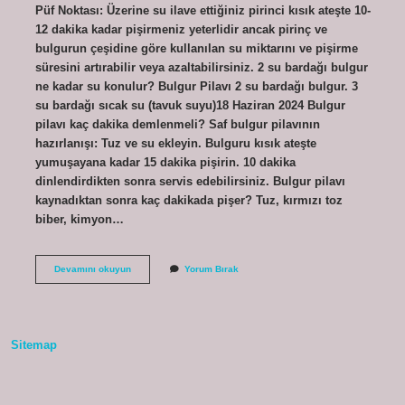
Püf Noktası: Üzerine su ilave ettiğiniz pirinci kısık ateşte 10-
12 dakika kadar pişirmeniz yeterlidir ancak pirinç ve
bulgurun çeşidine göre kullanılan su miktarını ve pişirme
süresini artırabilir veya azaltabilirsiniz. 2 su bardağı bulgur
ne kadar su konulur? Bulgur Pilavı 2 su bardağı bulgur. 3
su bardağı sıcak su (tavuk suyu)18 Haziran 2024 Bulgur
pilavı kaç dakika demlenmeli? Saf bulgur pilavının
hazırlanışı: Tuz ve su ekleyin. Bulguru kısık ateşte
yumuşayana kadar 15 dakika pişirin. 10 dakika
dinlendirdikten sonra servis edebilirsiniz. Bulgur pilavı
kaynadıktan sonra kaç dakikada pişer? Tuz, kırmızı toz
biber, kimyon…
Bulgur
Devamını okuyun
Yorum Bırak
Pilavı
Ne
Kadar
Sürede
Pişer
Sitemap