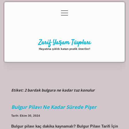
menüyü
Anasayfa
Gizlilik Politikası
Yasal Uyarı
aç
Hakkımızda
Zarif Yaşam Tüyoları
Hayatına şıklık katan pratik öneriler!
Etiket:
2 bardak bulgura ne kadar tuz konulur
Bulgur Pilavı Ne Kadar Sürede Pişer
Tarih: Ekim 30, 2024
Bulgur pilavı kaç dakika kaynamalı? Bulgur Pilavı Tarifi İçin