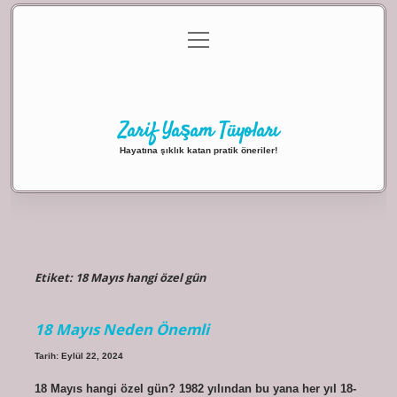
menüyü
Anasayfa
Gizlilik Politikası
Yasal Uyarı
aç
Hakkımızda
Zarif Yaşam Tüyoları
Hayatına şıklık katan pratik öneriler!
Etiket:
18 Mayıs hangi özel gün
18 Mayıs Neden Önemli
Tarih: Eylül 22, 2024
18 Mayıs hangi özel gün? 1982 yılından bu yana her yıl 18-