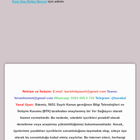
Koni Ana Doğru Neresi
için
admin
t giriş
Reklam ve İletişim:
E-mail:
backlinkpaneli@gmail.com
Teams:
forumhizmeti@gmail.com
Whatsapp: 0262 606 0 726
Telegram: @karabul
Yasal Uyarı:
Sitemiz, 5651 Sayılı Kanun gereğince Bilgi Teknolojileri ve
İletişim Kurumu (BTK) tarafından onaylanmış bir Yer Sağlayıcı olarak
hizmet vermektedir. Bu nedenle, sitedeki içerikleri proaktif olarak
denetleme veya araştırma yükümlülüğümüz bulunmamaktadır. Ancak,
üyelerimiz yazdıkları içeriklerin sorumluluğunu taşımakta olup, siteye üye
olarak bu sorumluluğu kabul etmiş sayılırlar. Bu internet sitesi, herhangi