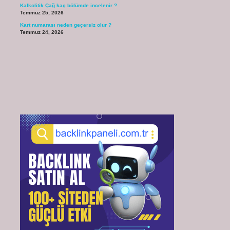
Kalkolitik Çağ kaç bölümde incelenir ?
Temmuz 25, 2026
Kart numarası neden geçersiz olur ?
Temmuz 24, 2026