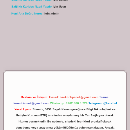
Sağlıklı Karides Nasıl Yapılır
için
Uzun
Koni Ana Doğru Neresi
için
admin
ilbet giriş
Reklam ve İletişim:
E-mail:
backlinkpaneli@gmail.com
Teams:
forumhizmeti@gmail.com
Whatsapp: 0262 606 0 726
Telegram: @karabul
Yasal Uyarı:
Sitemiz, 5651 Sayılı Kanun gereğince Bilgi Teknolojileri ve
İletişim Kurumu (BTK) tarafından onaylanmış bir Yer Sağlayıcı olarak
hizmet vermektedir. Bu nedenle, sitedeki içerikleri proaktif olarak
denetleme veya araştırma yükümlülüğümüz bulunmamaktadır. Ancak,