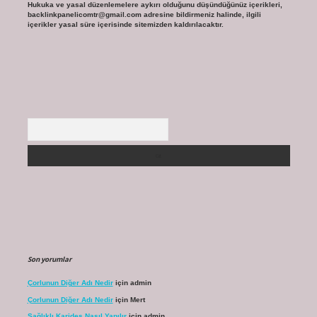
Hukuka ve yasal düzenlemelere aykırı olduğunu düşündüğünüz içerikleri,
backlinkpanelicomtr@gmail.com
adresine bildirmeniz halinde, ilgili
içerikler yasal süre içerisinde sitemizden kaldırılacaktır.
Arama
Son yorumlar
Çorlunun Diğer Adı Nedir
için
admin
Çorlunun Diğer Adı Nedir
için
Mert
Sağlıklı Karides Nasıl Yapılır
için
admin