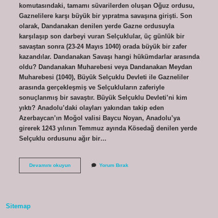
komutasındaki, tamamı süvarilerden oluşan Oğuz ordusu,
Gaznelilere karşı büyük bir yıpratma savaşına girişti. Son
olarak, Dandanakan denilen yerde Gazne ordusuyla
karşılaşıp son darbeyi vuran Selçuklular, üç günlük bir
savaştan sonra (23-24 Mayıs 1040) orada büyük bir zafer
kazandılar. Dandanakan Savaşı hangi hükümdarlar arasında
oldu? Dandanakan Muharebesi veya Dandanakan Meydan
Muharebesi (1040), Büyük Selçuklu Devleti ile Gazneliler
arasında gerçekleşmiş ve Selçukluların zaferiyle
sonuçlanmış bir savaştır. Büyük Selçuklu Devleti’ni kim
yıktı? Anadolu’daki olayları yakından takip eden
Azerbaycan’ın Moğol valisi Baycu Noyan, Anadolu’ya
girerek 1243 yılının Temmuz ayında Kösedağ denilen yerde
Selçuklu ordusunu ağır bir…
Dandanakan
Devamını okuyun
Yorum Bırak
Savaşı
Kim
Kazandı
Sitemap