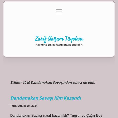
menüyü
Anasayfa
Gizlilik Politikası
Yasal Uyarı
aç
Hakkımızda
Zarif Yaşam Tüyoları
Hayatına şıklık katan pratik öneriler!
Etiket:
1040 Dandanakan Savaşından sonra ne oldu
Dandanakan Savaşı Kim Kazandı
Tarih: Aralık 28, 2024
Dandanakan Savaşı nasıl kazanıldı? Tuğrul ve Çağrı Bey