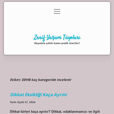
menüyü
Anasayfa
Gizlilik Politikası
Yasal Uyarı
aç
Hakkımızda
Zarif Yaşam Tüyoları
Hayatına şıklık katan pratik öneriler!
Etiket:
DEHB kaç kategoride incelenir
Dikkat Eksikliği Kaça Ayrılır
Tarih: Eylül 27, 2024
Dikkat türleri kaça ayrılır? Dikkat, odaklanmamızı ve ilgili