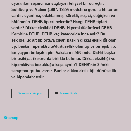
uyaranları seçmemizi sağlayan bilişsel bir süreçtir.
Sohlberg ve Mateer (1987, 1989) modeline göre farklı türleri
vardır: uyarılma, odaklanmış, sürekli, seçici, değişken ve
bölünmüş. DEHB tipleri nelerdir? Hangi DEHB tipleri
vardır? Dikkat eksikliği DEHB. Hiperaktif/dürtüsel DEHB.
Kombine DEHB. DEHB kaç kategoride incelenir? Bu
şekilde, üç alt tip ortaya çıkar: baskın dikkat eksikliği olan
tip, baskın hiperaktivite/dürtüsellik olan tip ve birleşik tip.
En yaygın birleşik tiptir. Vakaların %80’inde, DEHB başka
bir psikiyatrik sorunla birlikte bulunur. Dikkat eksikliği ve
hiperaktivite bozukluğu kaça ayrılır? DEHB’nin 3 farklı
semptom grubu vardır. Bunlar dikkat eksikliği, dürtüsellik
ve hiperaktivitedir.…
Dikkat
Devamını okuyun
Yorum Bırak
Eksikliği
Kaça
Ayrılır
Sitemap