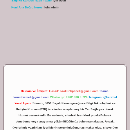
Sağlıklı Karides Nasıl Yapılır
için
Uzun
Koni Ana Doğru Neresi
için
admin
ilbet giriş
Reklam ve İletişim:
E-mail:
backlinkpaneli@gmail.com
Teams:
forumhizmeti@gmail.com
Whatsapp: 0262 606 0 726
Telegram: @karabul
Yasal Uyarı:
Sitemiz, 5651 Sayılı Kanun gereğince Bilgi Teknolojileri ve
İletişim Kurumu (BTK) tarafından onaylanmış bir Yer Sağlayıcı olarak
hizmet vermektedir. Bu nedenle, sitedeki içerikleri proaktif olarak
denetleme veya araştırma yükümlülüğümüz bulunmamaktadır. Ancak,
üyelerimiz yazdıkları içeriklerin sorumluluğunu taşımakta olup, siteye üye